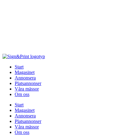
Hoppa
till
innehåll
Start
Magasinet
Annonsera
Platsannonser
Våra mässor
Om oss
Start
Magasinet
Annonsera
Platsannonser
Våra mässor
Om oss