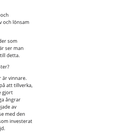
 och
iv och lönsam
ader som
där ser man
ll detta.
ter?
 är vinnare.
å att tillverka,
 gjort
nga ångrar
ejade av
else med den
som investerat
jd.