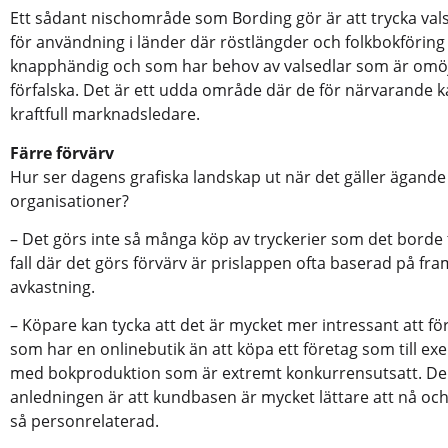
Ett sådant nischområde som Bording gör är att trycka vals
för användning i länder där röstlängder och folkbokföring
knapphändig och som har behov av valsedlar som är omöjl
förfalska. Det är ett udda område där de för närvarande 
kraftfull marknadsledare.
Färre förvärv
Hur ser dagens grafiska landskap ut när det gäller ägande
organisationer?
– Det görs inte så många köp av tryckerier som det borde t
fall där det görs förvärv är prislappen ofta baserad på fra
avkastning.
– Köpare kan tycka att det är mycket mer intressant att fö
som har en onlinebutik än att köpa ett företag som till ex
med bokproduktion som är extremt konkurrensutsatt. De
anledningen är att kundbasen är mycket lättare att nå och 
så personrelaterad.