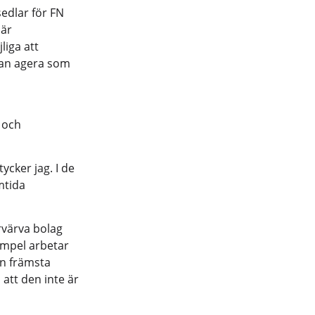
edlar för FN
 är
iga att
kan agera som
 och
ycker jag. I de
mtida
rvärva bolag
empel arbetar
n främsta
att den inte är