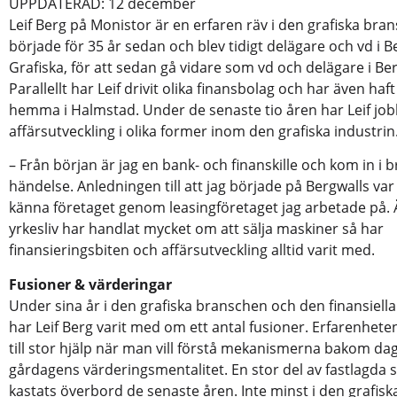
UPPDATERAD: 12 december
Leif Berg på Monistor är en erfaren räv i den grafiska bra
började för 35 år sedan och blev tidigt delägare och vd i B
Grafiska, för att sedan gå vidare som vd och delägare i Be
Parallellt har Leif drivit olika finansbolag och har även haf
hemma i Halmstad. Under de senaste tio åren har Leif jo
affärsutveckling i olika former inom den grafiska industrin
– Från början är jag en bank- och finanskille och kom in i
händelse. Anledningen till att jag började på Bergwalls var 
känna företaget genom leasingföretaget jag arbetade på.
yrkesliv har handlat mycket om att sälja maskiner så har
finansieringsbiten och affärsutveckling alltid varit med.
Fusioner & värderingar
Under sina år i den grafiska branschen och den finansiell
har Leif Berg varit med om ett antal fusioner. Erfarenhete
till stor hjälp när man vill förstå mekanismerna bakom da
gårdagens värderingsmentalitet. En stor del av fastlagda 
kastats överbord de senaste åren. Inte minst i den grafis