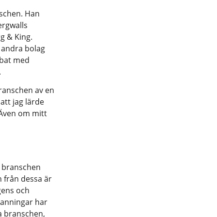
nschen. Han
ergwalls
rg & King.
t andra bolag
bbat med
.
 branschen av en
att jag lärde
 Även om mitt
a branschen
n från dessa är
gens och
sanningar har
ka branschen,