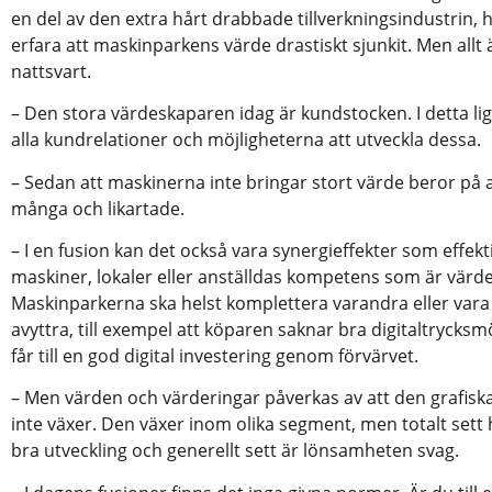
en del av den extra hårt drabbade tillverkningsindustrin, ha
erfara att maskinparkens värde drastiskt sjunkit. Men allt 
nattsvart.
– Den stora värdeskaparen idag är kundstocken. I detta li
alla kundrelationer och möjligheterna att utveckla dessa.
– Sedan att maskinerna inte bringar stort värde beror på at
många och likartade.
– I en fusion kan det också vara synergieffekter som effekti
maskiner, lokaler eller anställdas kompetens som är vär
Maskinparkerna ska helst komplettera varandra eller vara 
avyttra, till exempel att köparen saknar bra digitaltrycksm
får till en god digital investering genom förvärvet.
– Men värden och värderingar påverkas av att den grafis
inte växer. Den växer inom olika segment, men totalt sett 
bra utveckling och generellt sett är lönsamheten svag.