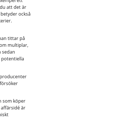
exempel ett
du att det är
ta betyder också
erier.
an tittar på
 om multiplar,
m sedan
 potentiella
a producenter
 försöker
ch som köper
 affärsidé är
iskt