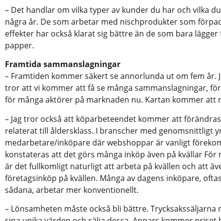
– Det handlar om vilka typer av kunder du har och vilka du
några år. De som arbetar med nischprodukter som förpa
effekter har också klarat sig bättre än de som bara lägger 
papper.
Framtida sammanslagningar
– Framtiden kommer säkert se annorlunda ut om fem år. 
tror att vi kommer att få se många sammanslagningar, för v
för många aktörer på marknaden nu. Kartan kommer att r
– Jag tror också att köparbeteendet kommer att förändras.
relaterat till åldersklass. I branscher med genomsnittligt 
medarbetare/inköpare där webshoppar är vanligt förek
konstateras att det görs många inköp även på kvällar Fö
är det fullkomligt naturligt att arbeta på kvällen och att ä
företagsinköp på kvällen. Många av dagens inköpare, oftas
sådana, arbetar mer konventionellt.
– Lönsamheten måste också bli bättre. Trycksakssäljarna
sina unika värden och sälja dessa. Annars kommer priset h