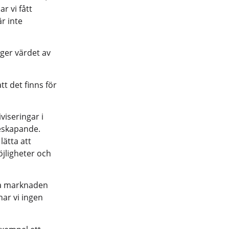
r vi fått
är inte
gger värdet av
t det finns för
viseringar i
deskapande.
lätta att
öjligheter och
ka marknaden
har vi ingen