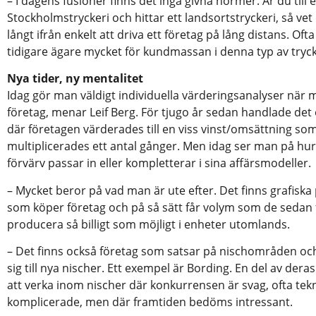
– I dagens fusioner finns det inga givna normer. Är du till 
Stockholmstryckeri och hittar ett landsortstryckeri, så vet 
långt ifrån enkelt att driva ett företag på lång distans. Of
tidigare ägare mycket för kundmassan i denna typ av tryck
Nya tider, ny mentalitet
Idag gör man väldigt individuella värderingsanalyser när m
företag, menar Leif Berg. För tjugo år sedan handlade det
där företagen värderades till en viss vinst/omsättning so
multiplicerades ett antal gånger. Men idag ser man på hur
förvärv passar in eller kompletterar i sina affärsmodeller.
– Mycket beror på vad man är ute efter. Det finns grafisk
som köper företag och på så sätt får volym som de sedan
producera så billigt som möjligt i enheter utomlands.
– Det finns också företag som satsar på nischområden o
sig till nya nischer. Ett exempel är Bording. En del av deras
att verka inom nischer där konkurrensen är svag, ofta tekn
komplicerade, men där framtiden bedöms intressant.