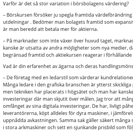
Varför är det så stor variation i börsbolagens värdering?
– Börskursen försöker ju spegla framtida värdeförändring
utdelningar . Bedömer man bolagets framtid som expans
är man beredd att betala mer för aktierna.
– På marknader som inte växer över huvud taget, markn
kanske är utsatta av andra möjligheter som nya medier, 
begränsad framtid och aktiekursen reagerar i förhållande ti
Vad är din erfarenhet av ägarna och deras handlingsmöns
– De företag med en ledarstil som värderar kundrelationer
Många ledare i den grafiska branschen är ytterst skickliga p
men tekniken har placerats i högsätet och man har kanske
investeringar där man skjutit över målen. Jag tror att må
omfånget av sina digitala investeringar. De har, livligt påh
leverantörerna, köpt alldeles för dyra maskiner, i jämför
uppnådda avkastningen. Samma sak gäller säkert många 
i stora arkmaskiner och sett en sjunkande prisbild som föl