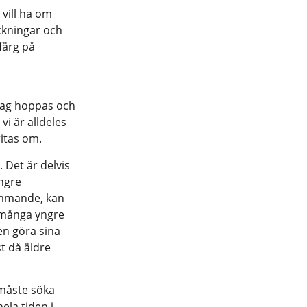
 vill ha om
ckningar och
färg på
Jag hoppas och
i är alldeles
itas om.
 Det är delvis
yngre
ommande, kan
r många yngre
ven göra sina
t då äldre
 måste söka
ela tiden i