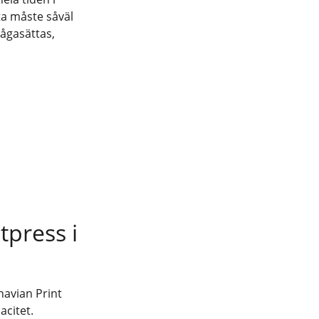
ta måste såväl
rågasättas,
tpress i
navian Print
acitet.