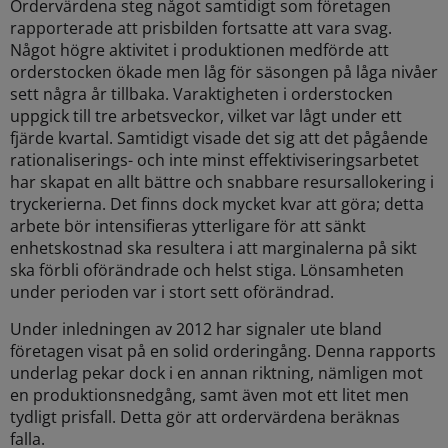
Ordervärdena steg något samtidigt som företagen
rapporterade att prisbilden fortsatte att vara svag.
Något högre aktivitet i produktionen medförde att
orderstocken ökade men låg för säsongen på låga nivåer
sett några år tillbaka. Varaktigheten i orderstocken
uppgick till tre arbetsveckor, vilket var lågt under ett
fjärde kvartal. Samtidigt visade det sig att det pågående
rationaliserings- och inte minst effektiviseringsarbetet
har skapat en allt bättre och snabbare resursallokering i
tryckerierna. Det finns dock mycket kvar att göra; detta
arbete bör intensifieras ytterligare för att sänkt
enhetskostnad ska resultera i att marginalerna på sikt
ska förbli oförändrade och helst stiga. Lönsamheten
under perioden var i stort sett oförändrad.
Under inledningen av 2012 har signaler ute bland
företagen visat på en solid orderingång. Denna rapports
underlag pekar dock i en annan riktning, nämligen mot
en produktionsnedgång, samt även mot ett litet men
tydligt prisfall. Detta gör att ordervärdena beräknas
falla.