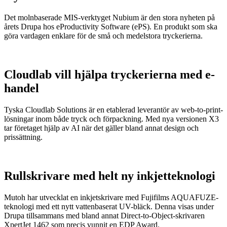
Det molnbaserade MIS-verktyget Nubium är den stora nyheten på
årets Drupa hos eProductivity Software (ePS). En produkt som ska
göra vardagen enklare för de små och medelstora tryckerierna.
Cloudlab vill hjälpa tryckerierna med e-
handel
Tyska Cloudlab Solutions är en etablerad leverantör av web-to-print-
lösningar inom både tryck och förpackning. Med nya versionen X3
tar företaget hjälp av AI när det gäller bland annat design och
prissättning.
Rullskrivare med helt ny inkjetteknologi
Mutoh har utvecklat en inkjetskrivare med Fujifilms AQUAFUZE-
teknologi med ett nytt vattenbaserat UV-bläck. Denna visas under
Drupa tillsammans med bland annat Direct-to-Object-skrivaren
XpertJet 1462 som precis vunnit en EDP Award.