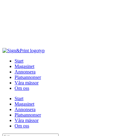
Hoppa
till
innehåll
Start
Magasinet
Annonsera
Platsannonser
Våra mässor
Om oss
Start
Magasinet
Annonsera
Platsannonser
Våra mässor
Om oss
Sök