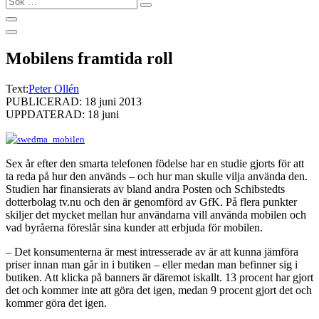
…
Mobilens framtida roll
Text:
Peter Ollén
PUBLICERAD: 18 juni 2013
UPPDATERAD: 18 juni
Sex år efter den smarta telefonen födelse har en studie gjorts för att
ta reda på hur den används – och hur man skulle vilja använda den.
Studien har finansierats av bland andra Posten och Schibstedts
dotterbolag tv.nu och den är genomförd av GfK. På flera punkter
skiljer det mycket mellan hur användarna vill använda mobilen och
vad byråerna föreslår sina kunder att erbjuda för mobilen.
– Det konsumenterna är mest intresserade av är att kunna jämföra
priser innan man går in i butiken – eller medan man befinner sig i
butiken. Att klicka på banners är däremot iskallt. 13 procent har gjort
det och kommer inte att göra det igen, medan 9 procent gjort det och
kommer göra det igen.