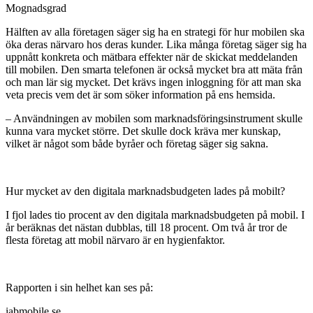
Mognadsgrad
Hälften av alla företagen säger sig ha en strategi för hur mobilen ska
öka deras närvaro hos deras kunder. Lika många företag säger sig ha
uppnått konkreta och mätbara effekter när de skickat meddelanden
till mobilen. Den smarta telefonen är också mycket bra att mäta från
och man lär sig mycket. Det krävs ingen inloggning för att man ska
veta precis vem det är som söker information på ens hemsida.
– Användningen av mobilen som marknadsföringsinstrument skulle
kunna vara mycket större. Det skulle dock kräva mer kunskap,
vilket är något som både byråer och företag säger sig sakna.
Hur mycket av den digitala marknadsbudgeten lades på mobilt?
I fjol lades tio procent av den digitala marknadsbudgeten på mobil. I
år beräknas det nästan dubblas, till 18 procent. Om två år tror de
flesta företag att mobil närvaro är en hygienfaktor.
Rapporten i sin helhet kan ses på:
iabmobile.se