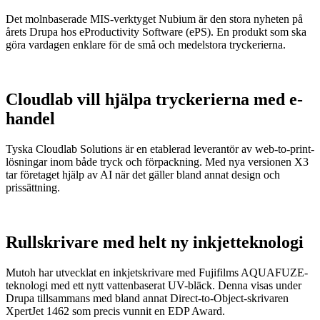
Det molnbaserade MIS-verktyget Nubium är den stora nyheten på
årets Drupa hos eProductivity Software (ePS). En produkt som ska
göra vardagen enklare för de små och medelstora tryckerierna.
Cloudlab vill hjälpa tryckerierna med e-
handel
Tyska Cloudlab Solutions är en etablerad leverantör av web-to-print-
lösningar inom både tryck och förpackning. Med nya versionen X3
tar företaget hjälp av AI när det gäller bland annat design och
prissättning.
Rullskrivare med helt ny inkjetteknologi
Mutoh har utvecklat en inkjetskrivare med Fujifilms AQUAFUZE-
teknologi med ett nytt vattenbaserat UV-bläck. Denna visas under
Drupa tillsammans med bland annat Direct-to-Object-skrivaren
XpertJet 1462 som precis vunnit en EDP Award.