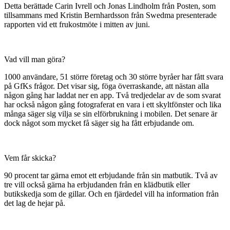
Detta berättade Carin Ivrell och Jonas Lindholm från Posten, som
tillsammans med Kristin Bernhardsson från Swedma presenterade
rapporten vid ett frukostmöte i mitten av juni.
Vad vill man göra?
1000 användare, 51 större företag och 30 större byråer har fått svara
på GfKs frågor. Det visar sig, föga överraskande, att nästan alla
någon gång har laddat ner en app. Två tredjedelar av de som svarat
har också någon gång fotograferat en vara i ett skyltfönster och lika
många säger sig vilja se sin elförbrukning i mobilen. Det senare är
dock något som mycket få säger sig ha fått erbjudande om.
Vem får skicka?
90 procent tar gärna emot ett erbjudande från sin matbutik. Två av
tre vill också gärna ha erbjudanden från en klädbutik eller
butikskedja som de gillar. Och en fjärdedel vill ha information från
det lag de hejar på.