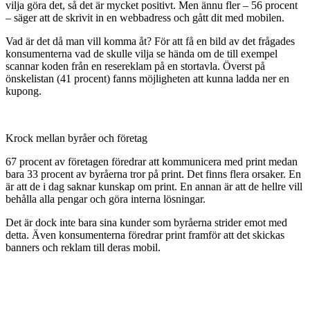
vilja göra det, så det är mycket positivt. Men ännu fler – 56 procent
– säger att de skrivit in en webbadress och gått dit med mobilen.
Vad är det då man vill komma åt? För att få en bild av det frågades
konsumenterna vad de skulle vilja se hända om de till exempel
scannar koden från en resereklam på en stortavla. Överst på
önskelistan (41 procent) fanns möjligheten att kunna ladda ner en
kupong.
Krock mellan byråer och företag
67 procent av företagen föredrar att kommunicera med print medan
bara 33 procent av byråerna tror på print. Det finns flera orsaker. En
är att de i dag saknar kunskap om print. En annan är att de hellre vill
behålla alla pengar och göra interna lösningar.
Det är dock inte bara sina kunder som byråerna strider emot med
detta. Även konsumenterna föredrar print framför att det skickas
banners och reklam till deras mobil.