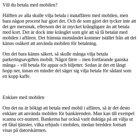
Vill du betala med mobilen?
Hälften av alla skulle vilja betala i mataffären med mobilen, men
bara någon procent har gjort det. Och de som gjort det tycker inte att
det ger mersmak, eftersom det är mycket krångligare än att betala
med kort. Det är dock inte krånglet som gör att så få betalat med
mobilen i affären. Det främsta motståndet kommer istället från att det
känns osäkert att använda mobilen för betalning.
Om det bara känns säkert, så skulle många vilja betala
parkeringsavgiften mobilt. Något färre – men fortfarande ganska
många – vill betala för appar och biljetter. Sedan är det ett långt
hopp ner, innan en mindre del säger sig vilja betala för sådant som
en kopp kaffe.
Enklare med mobilen
Om det nu är bökigt att betala med mobil i affären, så är det desto
enklare att använda mobilen för bankärenden. Man kan till exempel
scanna ocr-numret. Bankerna har också varit duktiga på att välja ut
ett fåtal tjänster, vilka erbjuds i mobilen, medan bredden fortsatt
visas på datorskärmen.