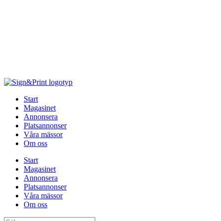
Hoppa
till
innehåll
Start
Magasinet
Annonsera
Platsannonser
Våra mässor
Om oss
Start
Magasinet
Annonsera
Platsannonser
Våra mässor
Om oss
Sök