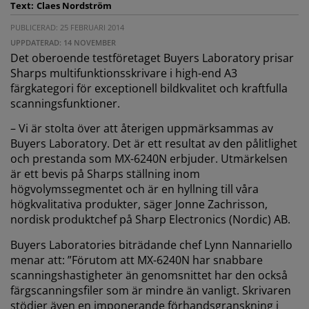
Text:
Claes Nordström
PUBLICERAD: 25 FEBRUARI 2014
UPPDATERAD: 14 NOVEMBER
Det oberoende testföretaget Buyers Laboratory prisar
Sharps multifunktionsskrivare i high-end A3
färgkategori för exceptionell bildkvalitet och kraftfulla
scanningsfunktioner.
– Vi är stolta över att återigen uppmärksammas av
Buyers Laboratory. Det är ett resultat av den pålitlighet
och prestanda som MX-6240N erbjuder. Utmärkelsen
är ett bevis på Sharps ställning inom
högvolymssegmentet och är en hyllning till våra
högkvalitativa produkter, säger Jonne Zachrisson,
nordisk produktchef på Sharp Electronics (Nordic) AB.
Buyers Laboratories biträdande chef Lynn Nannariello
menar att: ”Förutom att MX-6240N har snabbare
scanningshastigheter än genomsnittet har den också
färgscanningsfiler som är mindre än vanligt. Skrivaren
stödjer även en imponerande förhandsgranskning i