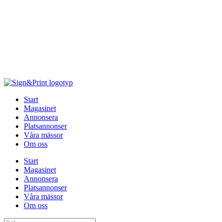
Hoppa
till
innehåll
Start
Magasinet
Annonsera
Platsannonser
Våra mässor
Om oss
Start
Magasinet
Annonsera
Platsannonser
Våra mässor
Om oss
Sök