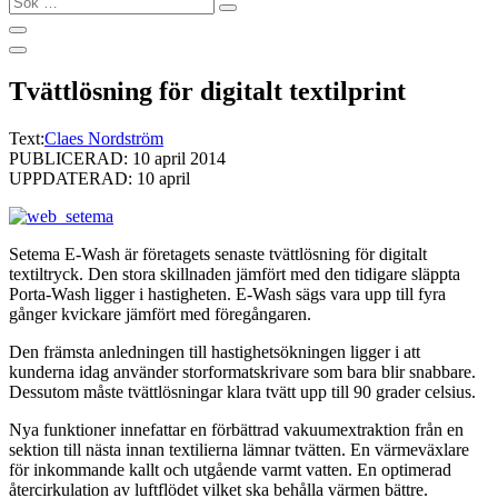
…
Tvättlösning för digitalt textilprint
Text:
Claes Nordström
PUBLICERAD: 10 april 2014
UPPDATERAD: 10 april
Setema E-Wash är företagets senaste tvättlösning för digitalt
textiltryck. Den stora skillnaden jämfört med den tidigare släppta
Porta-Wash ligger i hastigheten. E-Wash sägs vara upp till fyra
gånger kvickare jämfört med föregångaren.
Den främsta anledningen till hastighetsökningen ligger i att
kunderna idag använder storformatskrivare som bara blir snabbare.
Dessutom måste tvättlösningar klara tvätt upp till 90 grader celsius.
Nya funktioner innefattar en förbättrad vakuumextraktion från en
sektion till nästa innan textilierna lämnar tvätten. En värmeväxlare
för inkommande kallt och utgående varmt vatten. En optimerad
återcirkulation av luftflödet vilket ska behålla värmen bättre.