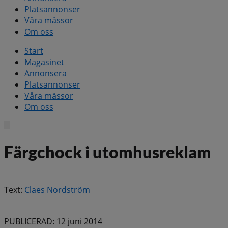
Platsannonser
Våra mässor
Om oss
Start
Magasinet
Annonsera
Platsannonser
Våra mässor
Om oss
Färgchock i utomhusreklam
Text:
Claes Nordström
PUBLICERAD: 12 juni 2014