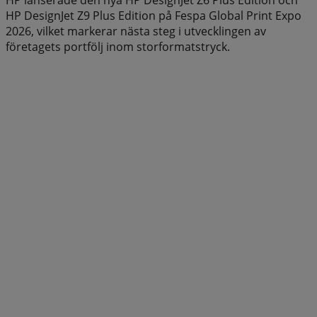
HP lanserade den nya HP DesignJet Z6 Plus Edition och
HP DesignJet Z9 Plus Edition på Fespa Global Print Expo
2026, vilket markerar nästa steg i utvecklingen av
företagets portfölj inom storformatstryck.