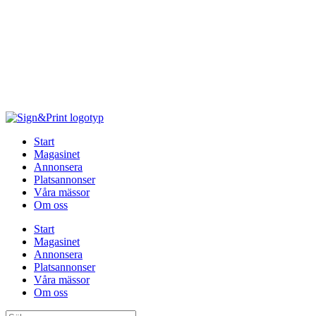
Hoppa
till
innehåll
Start
Magasinet
Annonsera
Platsannonser
Våra mässor
Om oss
Start
Magasinet
Annonsera
Platsannonser
Våra mässor
Om oss
Sök