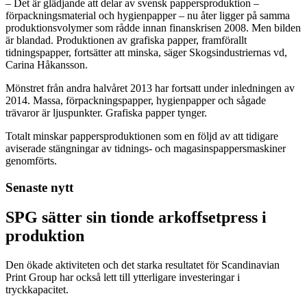
– Det är glädjande att delar av svensk pappersproduktion –
förpackningsmaterial och hygienpapper – nu åter ligger på samma
produktionsvolymer som rådde innan finanskrisen 2008. Men bilden
är blandad. Produktionen av grafiska papper, framförallt
tidningspapper, fortsätter att minska, säger Skogsindustriernas vd,
Carina Håkansson.
Mönstret från andra halvåret 2013 har fortsatt under inledningen av
2014. Massa, förpackningspapper, hygienpapper och sågade
trävaror är ljuspunkter. Grafiska papper tynger.
Totalt minskar pappersproduktionen som en följd av att tidigare
aviserade stängningar av tidnings- och magasinspappersmaskiner
genomförts.
Senaste nytt
SPG sätter sin tionde arkoffsetpress i
produktion
Den ökade aktiviteten och det starka resultatet för Scandinavian
Print Group har också lett till ytterligare investeringar i
tryckkapacitet.