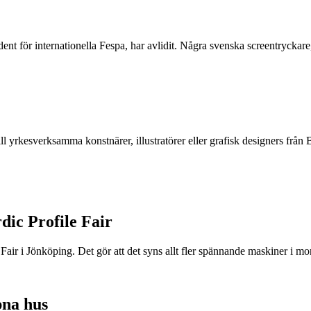
ent för internationella Fespa, har avlidit. Några svenska screentrycka
ll yrkesverksamma konstnärer, illustratörer eller grafisk designers f
rdic Profile Fair
e Fair i Jönköping. Det gör att det syns allt fler spännande maskiner i mo
na hus