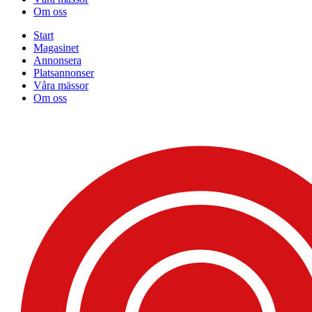
Om oss
Start
Magasinet
Annonsera
Platsannonser
Våra mässor
Om oss