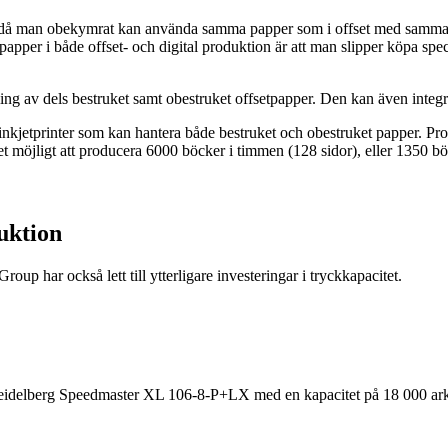
då man obekymrat kan använda samma papper som i offset med samma resu
apper i både offset- och digital produktion är att man slipper köpa spec
ing av dels bestruket samt obestruket offsetpapper. Den kan även integr
nkjetprinter som kan hantera både bestruket och obestruket papper. Prod
r det möjligt att producera 6000 böcker i timmen (128 sidor), eller 1350 
duktion
oup har också lett till ytterligare investeringar i tryckkapacitet.
 Heidelberg Speedmaster XL 106-8-P+LX med en kapacitet på 18 000 ark