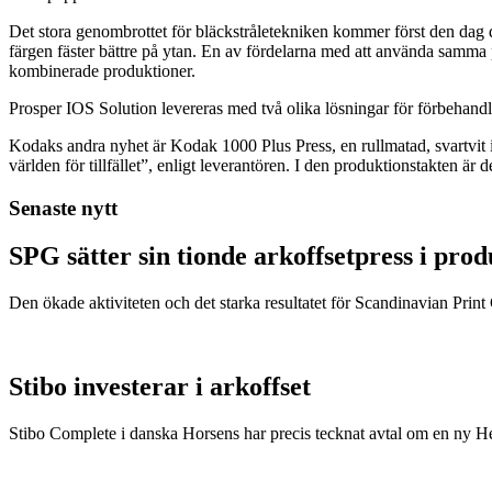
Det stora genombrottet för bläckstråletekniken kommer först den dag 
färgen fäster bättre på ytan. En av fördelarna med att använda samma p
kombinerade produktioner.
Prosper IOS Solution levereras med två olika lösningar för förbehandl
Kodaks andra nyhet är Kodak 1000 Plus Press, en rullmatad, svartvit i
världen för tillfället”, enligt leverantören. I den produktionstakten ä
Senaste nytt
SPG sätter sin tionde arkoffsetpress i pro
Den ökade aktiviteten och det starka resultatet för Scandinavian Print Gr
Stibo investerar i arkoffset
Stibo Complete i danska Horsens har precis tecknat avtal om en ny