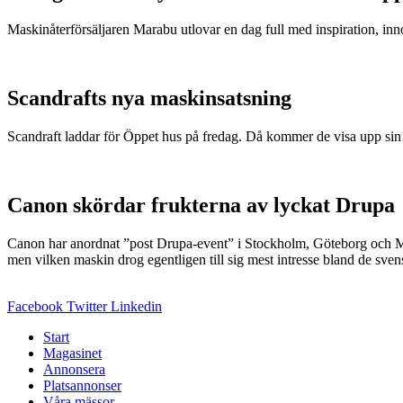
Maskinåterförsäljaren Marabu utlovar en dag full med inspiration, in
Scandrafts nya maskinsatsning
Scandraft laddar för Öppet hus på fredag. Då kommer de visa upp sin 
Canon skördar frukterna av lyckat Drupa
Canon har anordnat ”post Drupa-event” i Stockholm, Göteborg och Malm
men vilken maskin drog egentligen till sig mest intresse bland de sve
Facebook
Twitter
Linkedin
Start
Magasinet
Annonsera
Platsannonser
Våra mässor