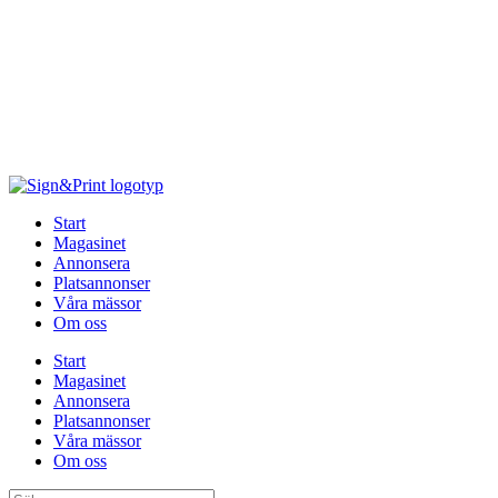
Hoppa
till
innehåll
Start
Magasinet
Annonsera
Platsannonser
Våra mässor
Om oss
Start
Magasinet
Annonsera
Platsannonser
Våra mässor
Om oss
Sök