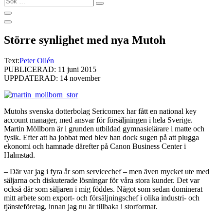
…
Större synlighet med nya Mutoh
Text:
Peter Ollén
PUBLICERAD: 11 juni 2015
UPPDATERAD: 14 november
Mutohs svenska dotterbolag Sericomex har fått en national key
account manager, med ansvar för försäljningen i hela Sverige.
Martin Möllborn är i grunden utbildad gymnasielärare i matte och
fysik. Efter att ha jobbat med blev han dock sugen på att plugga
ekonomi och hamnade därefter på Canon Business Center i
Halmstad.
– Där var jag i fyra år som servicechef – men även mycket ute med
säljarna och diskuterade lösningar för våra stora kunder. Det var
också där som säljaren i mig föddes. Något som sedan dominerat
mitt arbete som export- och försäljningschef i olika industri- och
tjänsteföretag, innan jag nu är tillbaka i storformat.