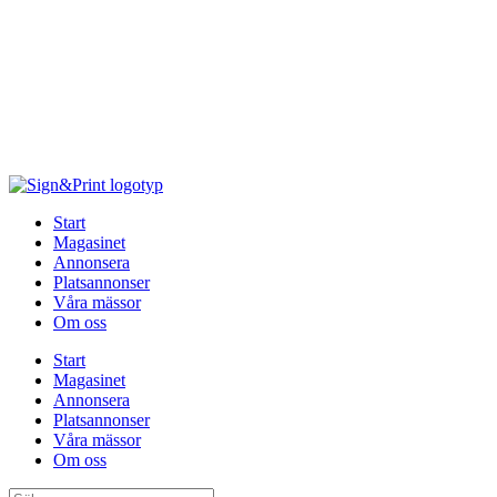
Hoppa
till
innehåll
Start
Magasinet
Annonsera
Platsannonser
Våra mässor
Om oss
Start
Magasinet
Annonsera
Platsannonser
Våra mässor
Om oss
Sök