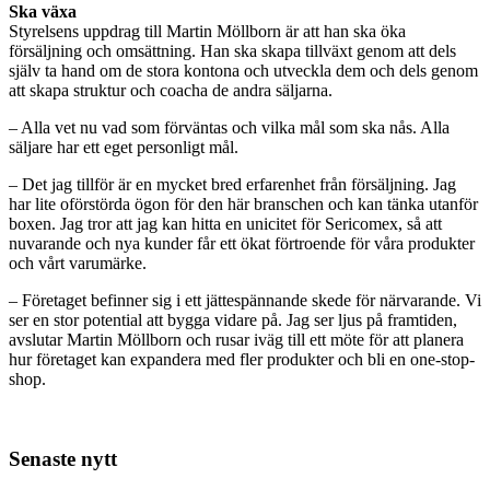
Ska växa
Styrelsens uppdrag till Martin Möllborn är att han ska öka
försäljning och omsättning. Han ska skapa tillväxt genom att dels
själv ta hand om de stora kontona och utveckla dem och dels genom
att skapa struktur och coacha de andra säljarna.
– Alla vet nu vad som förväntas och vilka mål som ska nås. Alla
säljare har ett eget personligt mål.
– Det jag tillför är en mycket bred erfarenhet från försäljning. Jag
har lite oförstörda ögon för den här branschen och kan tänka utanför
boxen. Jag tror att jag kan hitta en unicitet för Sericomex, så att
nuvarande och nya kunder får ett ökat förtroende för våra produkter
och vårt varumärke.
– Företaget befinner sig i ett jättespännande skede för närvarande. Vi
ser en stor potential att bygga vidare på. Jag ser ljus på framtiden,
avslutar Martin Möllborn och rusar iväg till ett möte för att planera
hur företaget kan expandera med fler produkter och bli en one-stop-
shop.
Senaste nytt