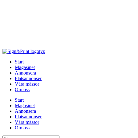
Hoppa
till
innehåll
Start
Magasinet
Annonsera
Platsannonser
Våra mässor
Om oss
Start
Magasinet
Annonsera
Platsannonser
Våra mässor
Om oss
Sök