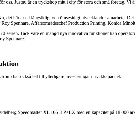
ör oss. Justnu är en tryckshop mitt i city för stora och små företag. V
tNu, det här är ett långsiktigt och ömsesidigt utvecklande samarbete. Det
ger Roy Spennare, Affärsområdeschef Production Printing, Konica Minolt
070-serien. Tack vare en mängd nya innovativa funktioner kan operatörerna
 Roy Spennare.
duktion
oup har också lett till ytterligare investeringar i tryckkapacitet.
 Heidelberg Speedmaster XL 106-8-P+LX med en kapacitet på 18 000 ark