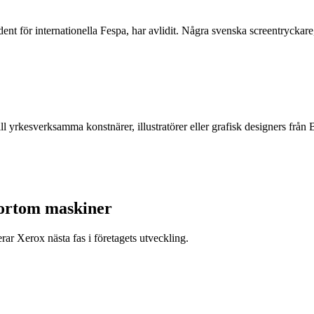
ent för internationella Fespa, har avlidit. Några svenska screentrycka
ll yrkesverksamma konstnärer, illustratörer eller grafisk designers f
bortom maskiner
r Xerox nästa fas i företagets utveckling.