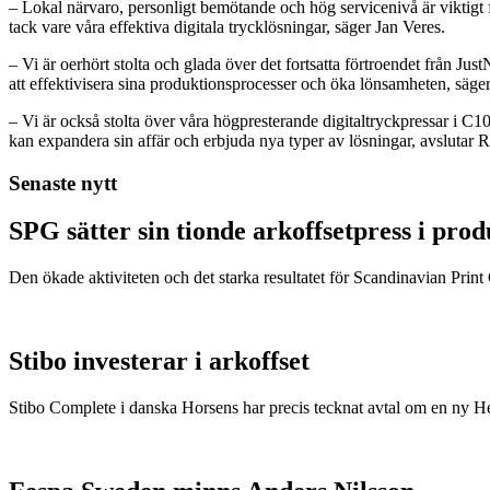
– Lokal närvaro, personligt bemötande och hög servicenivå är viktigt f
tack vare våra effektiva digitala trycklösningar, säger Jan Veres.
– Vi är oerhört stolta och glada över det fortsatta förtroendet från Jus
att effektivisera sina produktionsprocesser och öka lönsamheten, sä
– Vi är också stolta över våra högpresterande digitaltryckpressar i C1
kan expandera sin affär och erbjuda nya typer av lösningar, avslutar
Senaste nytt
SPG sätter sin tionde arkoffsetpress i pro
Den ökade aktiviteten och det starka resultatet för Scandinavian Print Gr
Stibo investerar i arkoffset
Stibo Complete i danska Horsens har precis tecknat avtal om en ny