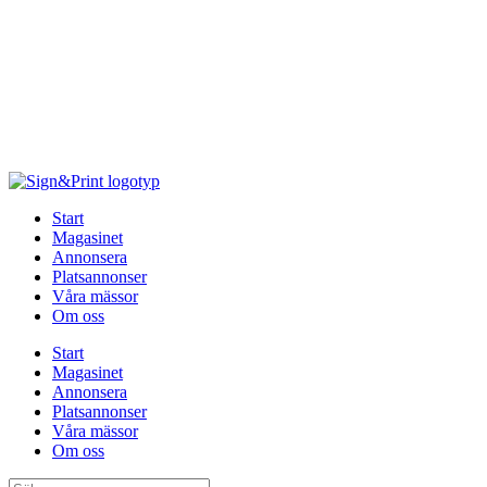
Hoppa
till
innehåll
Start
Magasinet
Annonsera
Platsannonser
Våra mässor
Om oss
Start
Magasinet
Annonsera
Platsannonser
Våra mässor
Om oss
Sök