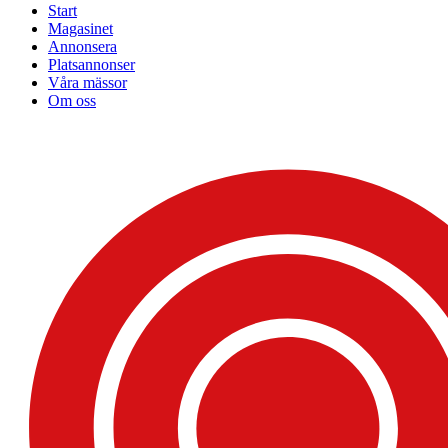
Start
Magasinet
Annonsera
Platsannonser
Våra mässor
Om oss