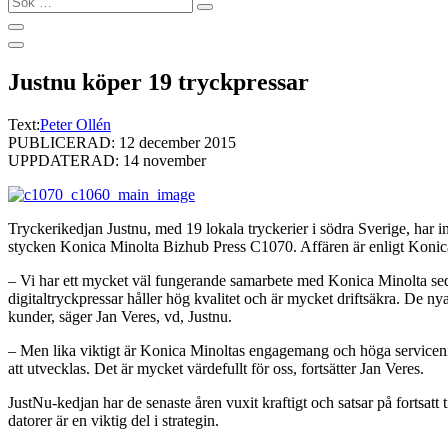
…
Justnu köper 19 tryckpressar
Text:
Peter Ollén
PUBLICERAD: 12 december 2015
UPPDATERAD: 14 november
Tryckerikedjan Justnu, med 19 lokala tryckerier i södra Sverige, har i
stycken Konica Minolta Bizhub Press C1070. Affären är enligt Konica M
– Vi har ett mycket väl fungerande samarbete med Konica Minolta sedan
digitaltryckpressar håller hög kvalitet och är mycket driftsäkra. De ny
kunder, säger Jan Veres, vd, Justnu.
– Men lika viktigt är Konica Minoltas engagemang och höga serviceniv
att utvecklas. Det är mycket värdefullt för oss, fortsätter Jan Veres.
JustNu-kedjan har de senaste åren vuxit kraftigt och satsar på fortsat
datorer är en viktig del i strategin.