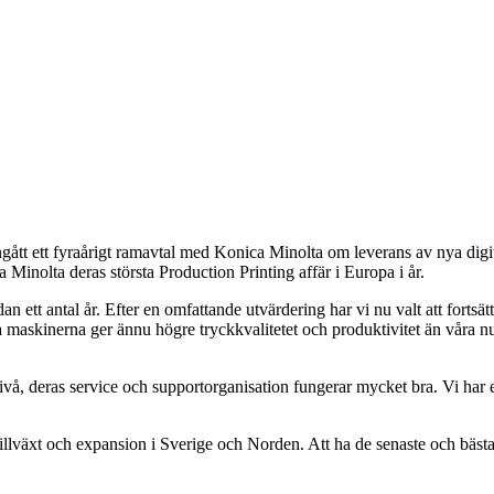
ngått ett fyraårigt ramavtal med Konica Minolta om leverans av nya digi
inolta deras största Production Printing affär i Europa i år.
 ett antal år. Efter en omfattande utvärdering har vi nu valt att forts
a maskinerna ger ännu högre tryckkvalitetet och produktivitet än våra nuv
å, deras service och supportorganisation fungerar mycket bra. Vi har e
t tillväxt och expansion i Sverige och Norden. Att ha de senaste och bäst