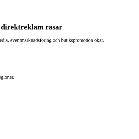
h direktreklam rasar
tmedia, eventmarknadsföring och butikspromotion ökar.
egioner.