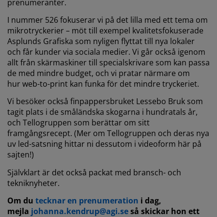
prenumeranter.
I nummer 526 fokuserar vi på det lilla med ett tema om
mikrotryckerier – möt till exempel kvalitetsfokuserade
Asplunds Grafiska som nyligen flyttat till nya lokaler
och får kunder via sociala medier. Vi går också igenom
allt från skärmaskiner till specialskrivare som kan passa
de med mindre budget, och vi pratar närmare om
hur web-to-print kan funka för det mindre tryckeriet.
Vi besöker också finpappersbruket Lessebo Bruk som
tagit plats i de småländska skogarna i hundratals år,
och Tellogruppen som berättar om sitt
framgångsrecept. (Mer om Tellogruppen och deras nya
uv led-satsning hittar ni dessutom i videoform här på
sajten!)
Självklart är det också packat med bransch- och
tekniknyheter.
Om du
tecknar en prenumeration
i dag,
mejla
johanna.kendrup@agi.se
så skickar hon ett