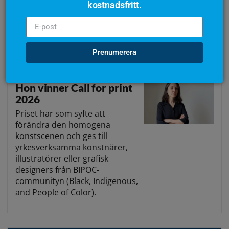
screentryckare, vänner inom
kostnadsfritt.
Fespa Sweden och gamla
styrelsekamrater har skrivit en
text till hans minne.
Prenumerera
Hon vinner Call for print
2026
Priset har som syfte att
förändra den homogena
konstscenen och ges till
yrkesverksamma konstnärer,
illustratörer eller grafisk
designers från BIPOC-
communityn (Black, Indigenous,
and People of Color).