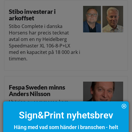
Stibo investerar i
arkoffset
Stibo Complete i danska
Horsens har precis tecknat
avtal om en ny Heidelberg
Speedmaster XL 106-8-P+LX
med en kapacitet på 18 000 ark i
timmen.
Fespa Sweden minns
Anders Nilsson
I början av sommaren kom
beskedet att Anders Nilsson,
Sign&Print nyhetsbrev
tidigare president för
internationella Fespa, har
Häng med vad som händer i branschen - helt
avlidit. Några svenska