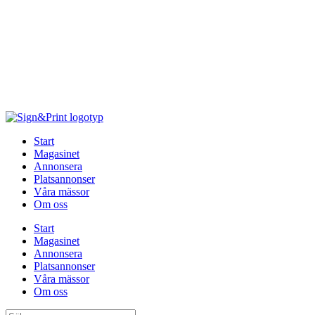
Hoppa
till
innehåll
Start
Magasinet
Annonsera
Platsannonser
Våra mässor
Om oss
Start
Magasinet
Annonsera
Platsannonser
Våra mässor
Om oss
Sök