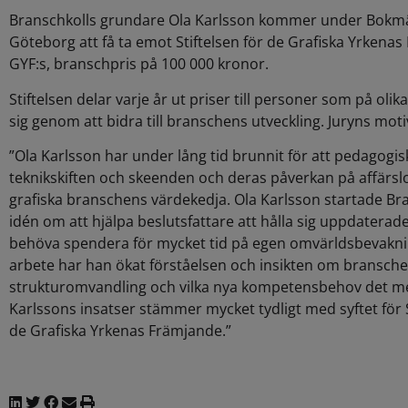
Branschkolls grundare Ola Karlsson kommer under Bokmä
Göteborg att få ta emot Stiftelsen för de Grafiska Yrkena
GYF:s, branschpris på 100 000 kronor.
Stiftelsen delar varje år ut priser till personer som på olik
sig genom att bidra till branschens utveckling. Juryns moti
”Ola Karlsson har under lång tid brunnit för att pedagogisk
teknikskiften och skeenden och deras påverkan på affärsl
grafiska branschens värdekedja. Ola Karlsson startade B
idén om att hjälpa beslutsfattare att hålla sig uppdaterade
behöva spendera för mycket tid på egen omvärldsbevakni
arbete har han ökat förståelsen och insikten om bransch
strukturomvandling och vilka nya kompetensbehov det me
Karlssons insatser stämmer mycket tydligt med syftet för S
de Grafiska Yrkenas Främjande.”