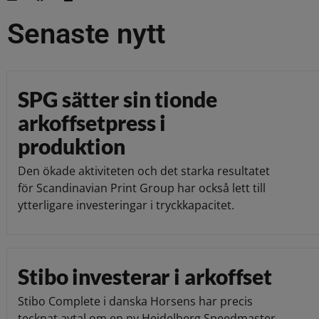
Senaste nytt
SPG sätter sin tionde
arkoffsetpress i
produktion
Den ökade aktiviteten och det starka resultatet
för Scandinavian Print Group har också lett till
ytterligare investeringar i tryckkapacitet.
Stibo investerar i arkoffset
Stibo Complete i danska Horsens har precis
tecknat avtal om en ny Heidelberg Speedmaster