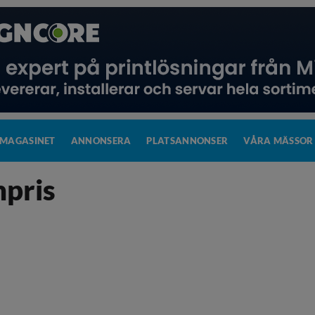
MAGASINET
ANNONSERA
PLATSANNONSER
VÅRA MÄSSOR
hpris