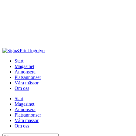
Hoppa
till
innehåll
Start
Magasinet
Annonsera
Platsannonser
Våra mässor
Om oss
Start
Magasinet
Annonsera
Platsannonser
Våra mässor
Om oss
Sök