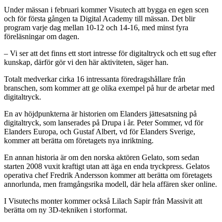
Under mässan i februari kommer Visutech att bygga en egen scen
och för första gången ta Digital Academy till mässan. Det blir
program varje dag mellan 10-12 och 14-16, med minst fyra
föreläsningar om dagen.
– Vi ser att det finns ett stort intresse för digitaltryck och ett sug efter
kunskap, därför gör vi den här aktiviteten, säger han.
Totalt medverkar cirka 16 intressanta föredragshållare från
branschen, som kommer att ge olika exempel på hur de arbetar med
digitaltryck.
En av höjdpunkterna är historien om Elanders jättesatsning på
digitaltryck, som lanserades på Drupa i år. Peter Sommer, vd för
Elanders Europa, och Gustaf Albert, vd för Elanders Sverige,
kommer att berätta om företagets nya inriktning.
En annan historia är om den norska aktören Gelato, som sedan
starten 2008 vuxit kraftigt utan att äga en enda tryckpress. Gelatos
operativa chef Fredrik Andersson kommer att berätta om företagets
annorlunda, men framgångsrika modell, där hela affären sker online.
I Visutechs monter kommer också Lilach Sapir från Massivit att
berätta om ny 3D-tekniken i storformat.