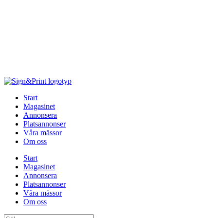
Hoppa
till
innehåll
Start
Magasinet
Annonsera
Platsannonser
Våra mässor
Om oss
Start
Magasinet
Annonsera
Platsannonser
Våra mässor
Om oss
Sök