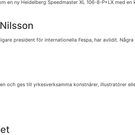
l om en ny Heidelberg Speedmaster XL 106-8-P+LX med en k
Nilsson
igare president för internationella Fespa, har avlidit. Nå
6
 och ges till yrkesverksamma konstnärer, illustratörer el
et