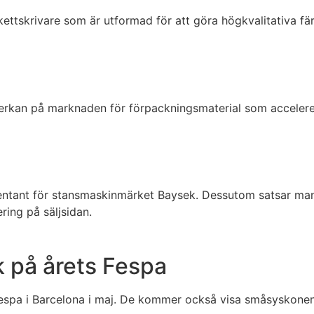
skrivare som är utformad för att göra högkvalitativa färge
verkan på marknaden för förpackningsmaterial som accelere
sentant för stansmaskinmärket Baysek. Dessutom satsar man 
ing på säljsidan.
 på årets Fespa
espa i Barcelona i maj. De kommer också visa småsyskonen 