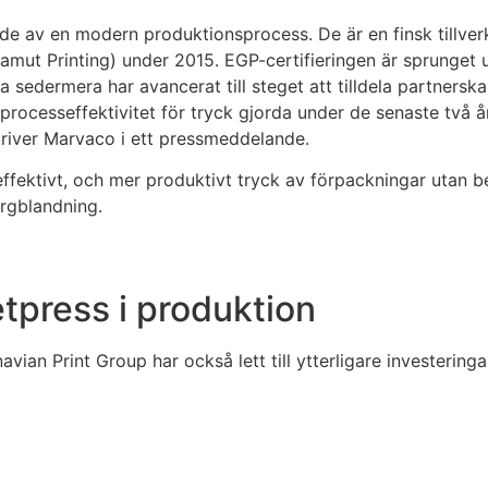
av en modern produktionsprocess. De är en finsk tillverk
mut Printing) under 2015. EGP-certifieringen är sprunge
sedermera har avancerat till steget att tilldela partnerskap
 processeffektivitet för tryck gjorda under de senaste två å
skriver Marvaco i ett pressmeddelande.
 effektivt, och mer produktivt tryck av förpackningar utan
rgblandning.
etpress i produktion
vian Print Group har också lett till ytterligare investeringa