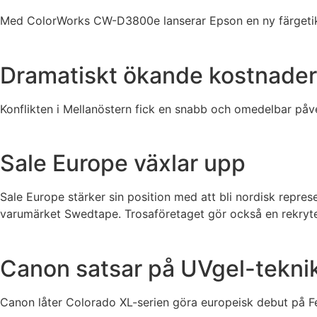
Med ColorWorks CW-D3800e lanserar Epson en ny färgetikett
Dramatiskt ökande kostnader
Konflikten i Mellanöstern fick en snabb och omedelbar på
Sale Europe växlar upp
Sale Europe stärker sin position med att bli nordisk repre
varumärket Swedtape. Trosaföretaget gör också en rekryter
Canon satsar på UVgel-teknik
Canon låter Colorado XL-serien göra europeisk debut på F