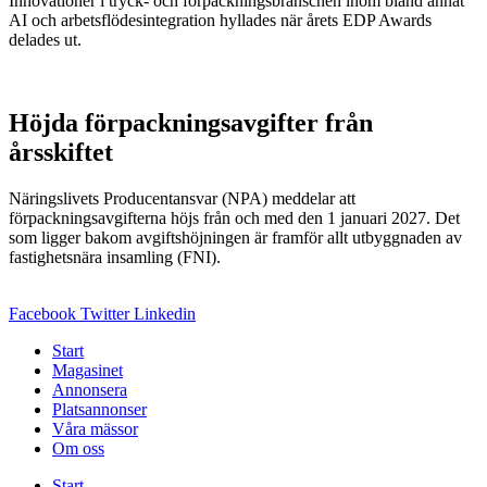
Innovationer i tryck- och förpackningsbranschen inom bland annat
AI och arbetsflödesintegration hyllades när årets EDP Awards
delades ut.
Höjda förpackningsavgifter från
årsskiftet
Näringslivets Producentansvar (NPA) meddelar att
förpackningsavgifterna höjs från och med den 1 januari 2027. Det
som ligger bakom avgiftshöjningen är framför allt utbyggnaden av
fastighetsnära insamling (FNI).
Facebook
Twitter
Linkedin
Start
Magasinet
Annonsera
Platsannonser
Våra mässor
Om oss
Start