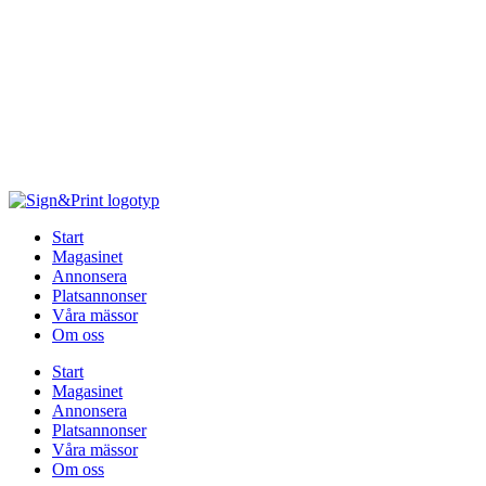
Hoppa
till
innehåll
Start
Magasinet
Annonsera
Platsannonser
Våra mässor
Om oss
Start
Magasinet
Annonsera
Platsannonser
Våra mässor
Om oss