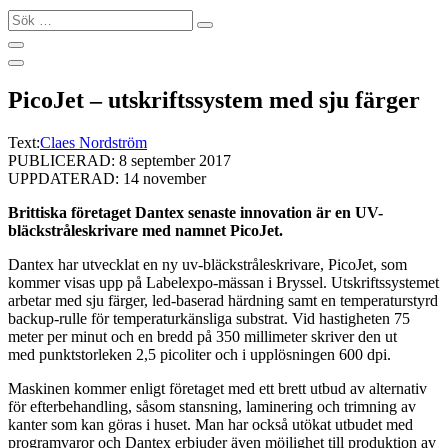
Sök
…
PicoJet – utskriftssystem med sju färger
Text:
Claes Nordström
PUBLICERAD: 8 september 2017
UPPDATERAD: 14 november
Brittiska företaget Dantex senaste innovation är en UV-
bläckstråleskrivare med namnet PicoJet.
Dantex har utvecklat en ny uv-bläckstråleskrivare, PicoJet, som
kommer visas upp på Labelexpo-mässan i Bryssel. Utskriftssystemet
arbetar med sju färger, led-baserad härdning samt en temperaturstyrd
backup-rulle för temperaturkänsliga substrat. Vid hastigheten 75
meter per minut och en bredd på 350 millimeter skriver den ut
med punktstorleken 2,5 picoliter och i upplösningen 600 dpi.
Maskinen kommer enligt företaget med ett brett utbud av alternativ
för efterbehandling, såsom stansning, laminering och trimning av
kanter som kan göras i huset. Man har också utökat utbudet med
programvaror och Dantex erbjuder även möjlighet till produktion av