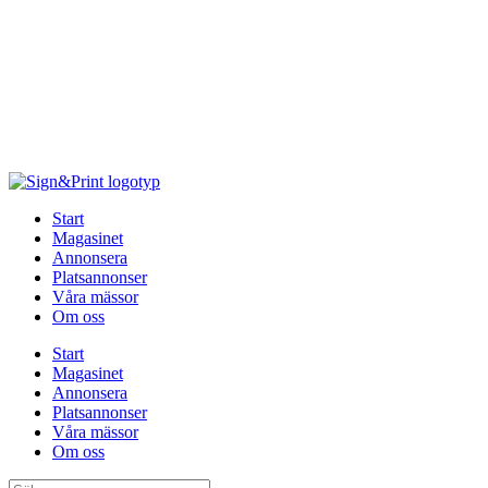
Hoppa
till
innehåll
Start
Magasinet
Annonsera
Platsannonser
Våra mässor
Om oss
Start
Magasinet
Annonsera
Platsannonser
Våra mässor
Om oss
Sök