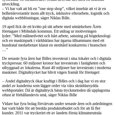
utveckling.
– Vi har valt att bli en ”one stop shop”, vilket innebär att vi är en
helhetsleverantör inom allt tryck, inklusive efterarbete, logistik och
digitala webblösningar, säger Niklas Bille.
19 april fick de ett kvitto på sitt arbete med utmärkelsen Årets
företagare i Mölndals kommun. Ett utdrag ur motiveringen
lyder: ”Med målmedvetet och hårt arbete, satsning på högteknologi
och en maskinpark i världsklass har ägarna tillsammans med ett
hundratal medarbetare klarat en stenhård konkurrens i branschen
…”
De senaste fyra åren har Billes investerat i sina lokaler och i digitala
tryckpressar. 60 miljoner kronor har investerats i fastigheten och
utbyggnad av lokalerna. Runt 40 miljoner har investerats i moderna
maskiner. Digitaltrycket har blivit vägen framåt för företaget:
– Andel digitaltryck ökar kraftigt i Billes och i dag har vi en stor
andel av kunderna som lägger order via våra skräddarsydda
webbportaler. Då är digitaltryck bästa tryckmetoden då upplagorna
oftast är förhållandevis små, säger Niklas Bille
Vidare har fyra bolag förvärvats under senaste åren och anledningen
har varit både för att bredda produktutbudet och för att få fler
kunder. 2011 var tryckeriet ett av landets första klimatneutrala