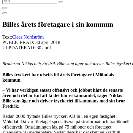
…
Billes årets företagare i sin kommun
Text:
Claes Nordström
PUBLICERAD: 30 april 2018
UPPDATERAD: 30 april
Bröderna Niklas och Fredrik Bille som äger och driver Billes tryckeri
Billes tryckeri har utsetts till årets företagare i Mölndals
kommun.
– Vi har verkligen satsat offensivt och jobbat hårt de senaste
åren och det är kul att få det här erkännandet, säger Niklas
Bille som äger och driver tryckeriet tillsammans med sin bror
Fredrik.
Redan 2000 flyttade Billes tryckeri AB in i en egen fastighet i
Mölndal. Då var företaget specialiserat på storformat och traditionellt
offsettryck. Omsättningen låg på 75 miljoner och företaget
sysselsatte 50 medarbetare. Sedan dess har det skett en kraftfull