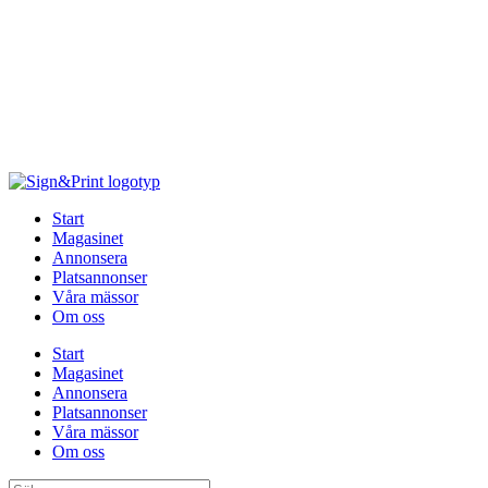
Hoppa
till
innehåll
Start
Magasinet
Annonsera
Platsannonser
Våra mässor
Om oss
Start
Magasinet
Annonsera
Platsannonser
Våra mässor
Om oss
Sök