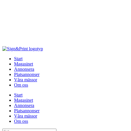
Hoppa
till
innehåll
Start
Magasinet
Annonsera
Platsannonser
Våra mässor
Om oss
Start
Magasinet
Annonsera
Platsannonser
Våra mässor
Om oss
Sök