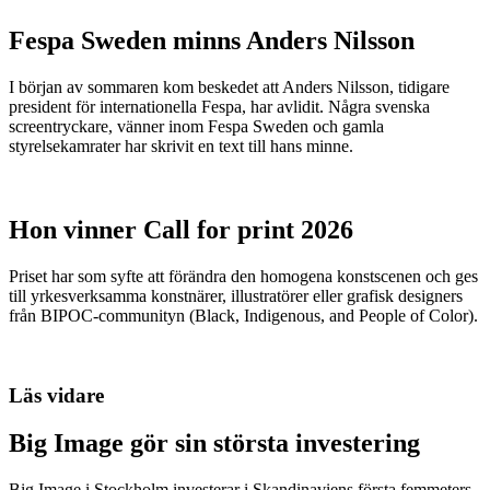
Fespa Sweden minns Anders Nilsson
I början av sommaren kom beskedet att Anders Nilsson, tidigare
president för internationella Fespa, har avlidit. Några svenska
screentryckare, vänner inom Fespa Sweden och gamla
styrelsekamrater har skrivit en text till hans minne.
Hon vinner Call for print 2026
Priset har som syfte att förändra den homogena konstscenen och ges
till yrkesverksamma konstnärer, illustratörer eller grafisk designers
från BIPOC-communityn (Black, Indigenous, and People of Color).
Läs vidare
Big Image gör sin största investering
Big Image i Stockholm investerar i Skandinaviens första femmeters