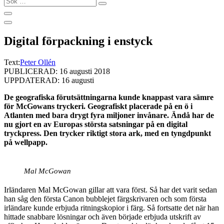
…
Digital förpackning i enstyck
Text:
Peter Ollén
PUBLICERAD: 16 augusti 2018
UPPDATERAD: 16 augusti
De geografiska förutsättningarna kunde knappast vara sämre
för McGowans tryckeri. Geografiskt placerade på en ö i
Atlanten med bara drygt fyra miljoner invånare. Ändå har de
nu gjort en av Europas största satsningar på en digital
tryckpress. Den trycker riktigt stora ark, med en tyngdpunkt
på wellpapp.
Mal McGowan
Irländaren Mal McGowan gillar att vara först. Så har det varit sedan
han såg den första Canon bubblejet färgskrivaren och som första
irländare kunde erbjuda ritningskopior i färg. Så fortsatte det när han
hittade snabbare lösningar och även började erbjuda utskrift av