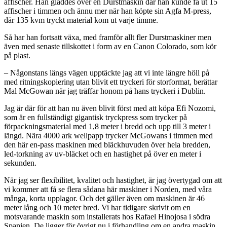
affischer. Han gladdes över en Durstmaskin där han kunde få ut 15
affischer i timmen och ännu mer när han köpte sin Agfa M-press,
där 135 kvm tryckt material kom ut varje timme.
Så har han fortsatt växa, med framför allt fler Durstmaskiner men
även med senaste tillskottet i form av en Canon Colorado, som kör
på plast.
– Någonstans längs vägen upptäckte jag att vi inte längre höll på
med ritningskopiering utan blivit ett tryckeri för storformat, berättar
Mal McGowan när jag träffar honom på hans tryckeri i Dublin.
Jag är där för att han nu även blivit först med att köpa Efi Nozomi,
som är en fullständigt gigantisk tryckpress som trycker på
förpackningsmaterial med 1,8 meter i bredd och upp till 3 meter i
längd. Nära 4000 ark wellpapp trycker McGowans i timmen med
den här en-pass maskinen med bläckhuvuden över hela bredden,
led-torkning av uv-bläcket och en hastighet på över en meter i
sekunden.
När jag ser flexibilitet, kvalitet och hastighet, är jag övertygad om att
vi kommer att få se flera sådana här maskiner i Norden, med våra
många, korta upplagor. Och det gäller även om maskinen är 46
meter lång och 10 meter bred. Vi har tidigare skrivit om en
motsvarande maskin som installerats hos Rafael Hinojosa i södra
Spanien. De ligger för övrigt nu i förhandling om en andra maskin.