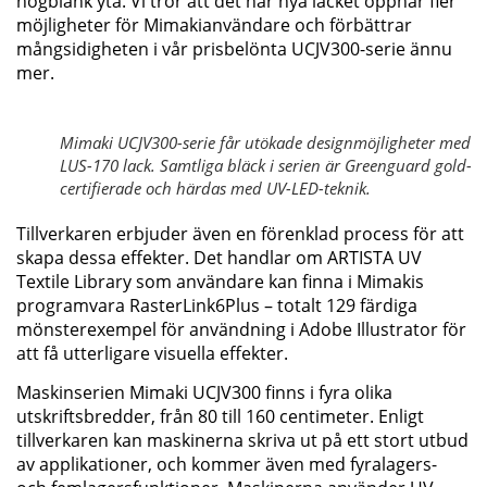
högblank yta. Vi tror att det här nya lacket öppnar fler
möjligheter för Mimakianvändare och förbättrar
mångsidigheten i vår prisbelönta UCJV300-serie ännu
mer.
Mimaki UCJV300-serie får utökade designmöjligheter med
LUS-170 lack. Samtliga bläck i serien är Greenguard gold-
certifierade och härdas med UV-LED-teknik.
Tillverkaren erbjuder även en förenklad process för att
skapa dessa effekter. Det handlar om ARTISTA UV
Textile Library som användare kan finna i Mimakis
programvara RasterLink6Plus – totalt 129 färdiga
mönsterexempel för användning i Adobe Illustrator för
att få utterligare visuella effekter.
Maskinserien Mimaki UCJV300 finns i fyra olika
utskriftsbredder, från 80 till 160 centimeter. Enligt
tillverkaren kan maskinerna skriva ut på ett stort utbud
av applikationer, och kommer även med fyralagers-