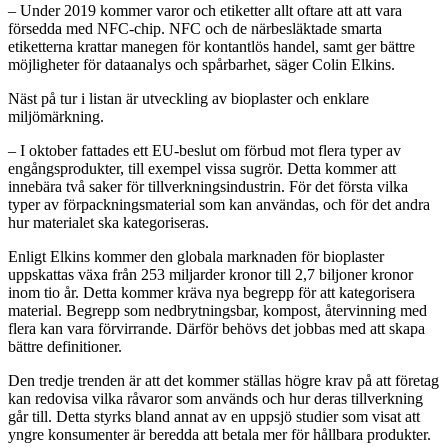
– Under 2019 kommer varor och etiketter allt oftare att att vara
försedda med NFC-chip. NFC och de närbesläktade smarta
etiketterna krattar manegen för kontantlös handel, samt ger bättre
möjligheter för dataanalys och spårbarhet, säger Colin Elkins.
Näst på tur i listan är utveckling av bioplaster och enklare
miljömärkning.
– I oktober fattades ett EU-beslut om förbud mot flera typer av
engångsprodukter, till exempel vissa sugrör. Detta kommer att
innebära två saker för tillverkningsindustrin. För det första vilka
typer av förpackningsmaterial som kan användas, och för det andra
hur materialet ska kategoriseras.
Enligt Elkins kommer den globala marknaden för bioplaster
uppskattas växa från 253 miljarder kronor till 2,7 biljoner kronor
inom tio år. Detta kommer kräva nya begrepp för att kategorisera
material.
Begrepp som nedbrytningsbar, kompost, återvinning med
flera kan vara förvirrande. Därför behövs det jobbas med att skapa
bättre definitioner.
Den tredje trenden är att det kommer ställas högre krav på att företag
kan redovisa vilka råvaror som används och hur deras tillverkning
går till. Detta styrks bland annat av en uppsjö studier som visat att
yngre konsumenter är beredda att betala mer för hållbara produkter.