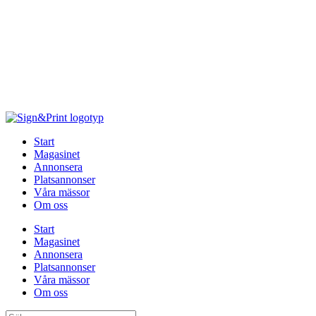
Hoppa
till
innehåll
Start
Magasinet
Annonsera
Platsannonser
Våra mässor
Om oss
Start
Magasinet
Annonsera
Platsannonser
Våra mässor
Om oss
Sök