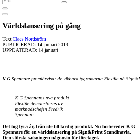
…
Världslansering på gång
Text:
Claes Nordström
PUBLICERAD: 14 januari 2019
UPPDATERAD: 14 januari
K G Spennare premiärvisar de vikbara tygramarna Flextile på Sign&P
K G Spennares nya produkt
Flextile demonstreras av
marknadschefen Fredrik
Spennare.
Det tog fyra år, från idé till färdig produkt. Nu förbereder K G
Spennare för en världslansering på Sign&Print Scandinavia.
Den största satsningen någonsin för företaget.