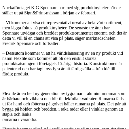
Nackaföretaget K G Spennare har med sig produktnyheter när de
ställer ut på Sign&Print-mässan i början av februari.
– Vi kommer att visa ett representativt urval av hela vårt sortiment,
men lägga fokus på produktnyheter. De senaste tre åren har
Spennare utvidgat och breddat produktsortimentet enormt, och det är
detta vi vill få en chans att visa på plats, säger marknadschefen
Fredrik Spennare och fortsätter:
– Dessutom kommer vi att ha världslansering av en ny produkt vid
namn Flextile som kommer att bli den enskilt största
produktsatsningen i företagets 15-åriga historia. Konstruktionen är
patenterad och har tagit oss fyra år att färdigställa – från idé till
färdig produkt.
Flextile är en helt ny generation av tygramar – aluminiumramar som
är bärbara och vikbara och blir till lekfulla kvadrater. Ramarna fälls
ut för hand och fötterna på golvet håller ramarna på plats. Det går att
bygga på höjden och bredden, i raka rader eller i vinklar genom att
stapla och länka
ramarna i varandra.