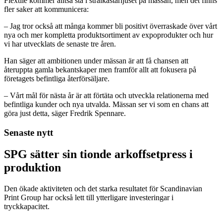
Flextile kommer alltså stå i strålkastarljuset på mässan, men det finns
fler saker att kommunicera:
– Jag tror också att många kommer bli positivt överraskade över vårt
nya och mer kompletta produktsortiment av expoprodukter och hur
vi har utvecklats de senaste tre åren.
Han säger att ambitionen under mässan är att få chansen att
återuppta gamla bekantskaper men framför allt att fokusera på
företagets befintliga återförsäljare.
– Vårt mål för nästa år är att förtäta och utveckla relationerna med
befintliga kunder och nya utvalda. Mässan ser vi som en chans att
göra just detta, säger Fredrik Spennare.
Senaste nytt
SPG sätter sin tionde arkoffsetpress i
produktion
Den ökade aktiviteten och det starka resultatet för Scandinavian
Print Group har också lett till ytterligare investeringar i
tryckkapacitet.