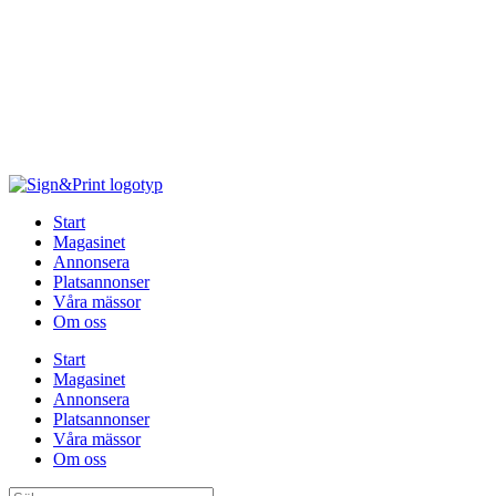
Hoppa
till
innehåll
Start
Magasinet
Annonsera
Platsannonser
Våra mässor
Om oss
Start
Magasinet
Annonsera
Platsannonser
Våra mässor
Om oss
Sök