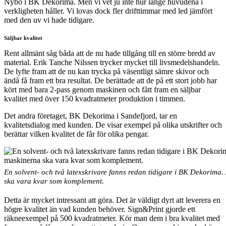
Nybo i BK Dekorima. Men vi vet ju inte hur länge huvudena i
verkligheten håller. Vi lovas dock fler drifttimmar med led jämfört
med den uv vi hade tidigare.
Säljbar kvalitet
Rent allmänt såg båda att de nu hade tillgång till en större bredd av
material. Erik Tanche Nilssen trycker mycket till livsmedelshandeln.
De lyfte fram att de nu kan trycka på väsentligt sämre skivor och
ändå få fram ett bra resultat. De berättade att de på ett stort jobb har
kört med bara 2-pass genom maskinen och fått fram en säljbar
kvalitet med över 150 kvadratmeter produktion i timmen.
Det andra företaget, BK Dekorima i Sandefjord, tar en
kvalitetsdialog med kunden. De visar exempel på olika utskrifter och
berättar vilken kvalitet de får för olika pengar.
En solvent- och två latexskrivare fanns redan tidigare i BK Dekorima.
ska vara kvar som komplement.
Detta är mycket intressant att göra. Det är väldigt dyrt att leverera en
högre kvalitet än vad kunden behöver. Sign&Print gjorde ett
räkneexempel på 500 kvadratmeter. Kör man dem i bra kvalitet med