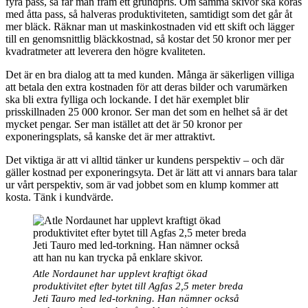
fyra pass, så får man fram ett grundpris. Om samma skivor ska köras
med åtta pass, så halveras produktiviteten, samtidigt som det går åt
mer bläck. Räknar man ut maskinkostnaden vid ett skift och lägger
till en genomsnittlig bläckkostnad, så kostar det 50 kronor mer per
kvadratmeter att leverera den högre kvaliteten.
Det är en bra dialog att ta med kunden. Många är säkerligen villiga
att betala den extra kostnaden för att deras bilder och varumärken
ska bli extra fylliga och lockande. I det här exemplet blir
prisskillnaden 25 000 kronor. Ser man det som en helhet så är det
mycket pengar. Ser man istället att det är 50 kronor per
exponeringsplats, så kanske det är mer attraktivt.
Det viktiga är att vi alltid tänker ur kundens perspektiv – och där
gäller kostnad per exponeringsyta. Det är lätt att vi annars bara talar
ur vårt perspektiv, som är vad jobbet som en klump kommer att
kosta. Tänk i kundvärde.
Atle Nordaunet har upplevt kraftigt ökad
produktivitet efter bytet till Agfas 2,5 meter breda
Jeti Tauro med led-torkning. Han nämner också