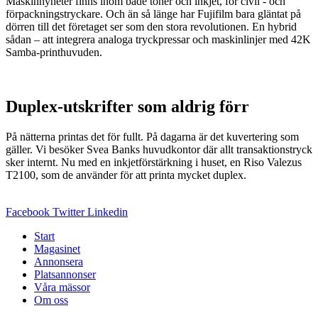
Maskinnyheter finns inom både toner och inkjet, för civil - och
förpackningstryckare. Och än så länge har Fujifilm bara gläntat på
dörren till det företaget ser som den stora revolutionen. En hybrid
sådan – att integrera analoga tryckpressar och maskinlinjer med 42K
Samba-printhuvuden.
Duplex-utskrifter som aldrig förr
På nätterna printas det för fullt. På dagarna är det kuvertering som
gäller. Vi besöker Svea Banks huvudkontor där allt transaktionstryck
sker internt. Nu med en inkjetförstärkning i huset, en Riso Valezus
T2100, som de använder för att printa mycket duplex.
Facebook
Twitter
Linkedin
Start
Magasinet
Annonsera
Platsannonser
Våra mässor
Om oss