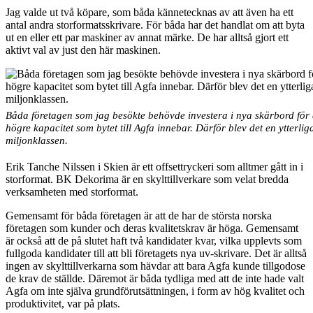
J
ag valde ut två köpare, som båda kännetecknas av att även ha ett
antal andra storformatsskrivare. För båda har det handlat om att byta
ut en eller ett par maskiner av annat märke. De har alltså gjort ett
aktivt val av just den här maskinen.
Båda företagen som jag besökte behövde investera i nya skärbord för 
högre kapacitet som bytet till Agfa innebar. Därför blev det en ytterliga
miljonklassen.
Erik Tanche Nilssen i Skien är ett offsettryckeri som alltmer gått in i
storformat. BK Dekorima är en skylttillverkare som velat bredda
verksamheten med storformat.
Gemensamt för båda företagen är att de har de största norska
företagen som kunder och deras kvalitetskrav är höga. Gemensamt
är också att de på slutet haft två kandidater kvar, vilka upplevts som
fullgoda kandidater till att bli företagets nya uv-skrivare. Det är alltså
ingen av skylttillverkarna som hävdar att bara Agfa kunde tillgodose
de krav de ställde. Däremot är båda tydliga med att de inte hade valt
Agfa om inte själva grundförutsättningen, i form av hög kvalitet och
produktivitet, var på plats.