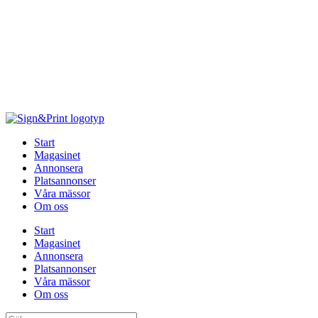
Hoppa
till
innehåll
Start
Magasinet
Annonsera
Platsannonser
Våra mässor
Om oss
Start
Magasinet
Annonsera
Platsannonser
Våra mässor
Om oss
Sök