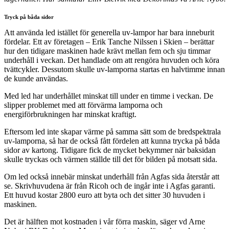
Tryck på
båda sidor
Att använda led istället för generella uv-lampor har bara inneburit
fördelar. Ett av företagen – Erik Tanche Nilssen i Skien – berättar
hur den tidigare maskinen hade krävt mellan fem och sju timmar
underhåll i veckan. Det handlade om att rengöra huvuden och köra
tvättcykler. Dessutom skulle uv-lamporna startas en halvtimme innan
de kunde användas.
Med led har underhållet minskat till under en timme i veckan. De
slipper problemet med att förvärma lamporna och
energiförbrukningen har minskat kraftigt.
Eftersom led inte skapar värme på samma sätt som de bredspektrala
uv-lamporna, så har de också fått fördelen att kunna trycka på båda
sidor av kartong. Tidigare fick de mycket bekymmer när baksidan
skulle tryckas och värmen ställde till det för bilden på motsatt sida.
Om led också innebär minskat underhåll från Agfas sida återstår att
se. Skrivhuvudena är från Ricoh och de ingår inte i Agfas garanti.
Ett huvud kostar 2800 euro att byta och det sitter 30 huvuden i
maskinen.
Det är hälften mot kostnaden i vår förra maskin, säger vd Arne