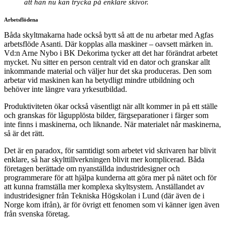
att han nu kan trycka på enklare skivor.
Arbetsflödena
Båda skyltmakarna hade också bytt så att de nu arbetar med Agfas
arbetsflöde Asanti. Där kopplas alla maskiner – oavsett märken in.
Vd:n Arne Nybo i BK Dekorima tycker att det har förändrat arbetet
mycket. Nu sitter en person centralt vid en dator och granskar allt
inkommande material och väljer hur det ska produceras. Den som
arbetar vid maskinen kan ha betydligt mindre utbildning och
behöver inte längre vara yrkesutbildad.
Produktiviteten ökar också väsentligt när allt kommer in på ett ställe
och granskas för lågupplösta bilder, färgseparationer i färger som
inte finns i maskinerna, och liknande. När materialet når maskinerna,
så är det rätt.
Det är en paradox, för samtidigt som arbetet vid skrivaren har blivit
enklare, så har skylttillverkningen blivit mer komplicerad. Båda
företagen berättade om nyanställda industridesigner och
programmerare för att hjälpa kunderna att göra mer på nätet och för
att kunna framställa mer komplexa skyltsystem. Anställandet av
industridesigner från Tekniska Högskolan i Lund (där även de i
Norge kom ifrån), är för övrigt ett fenomen som vi känner igen även
från svenska företag.