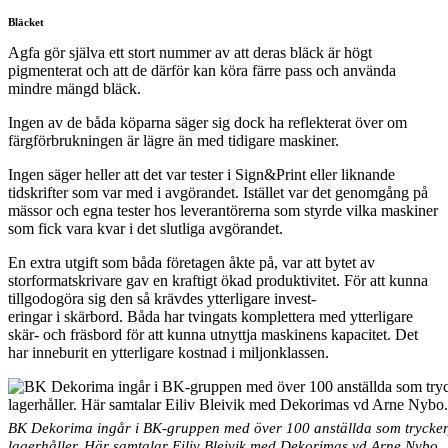
Bläcket
Agfa gör själva ett stort nummer av att deras bläck är högt
pigmenterat och att de därför kan köra färre pass och använda
mindre mängd bläck.
Ingen av de båda köparna säger sig dock ha reflekterat över om
färgförbrukningen är lägre än med tidigare maskiner.
Ingen säger heller att det var tester i Sign&Print eller liknande
tidskrifter som var med i avgörandet. Istället var det genomgång på
mässor och egna tester hos leverantörerna som styrde vilka maskiner
som fick vara kvar i det slutliga avgörandet.
En extra utgift som båda företagen åkte på, var att bytet av
storformatskrivare gav en kraftigt ökad produktivitet. För att kunna
tillgodogöra sig den så krävdes ytterligare invest-
eringar i skärbord. Båda har tvingats komplettera med ytterligare
skär- och fräsbord för att kunna utnyttja maskinens kapacitet. Det
har inneburit en ytterligare kostnad i miljonklassen.
BK Dekorima ingår i BK-gruppen med över 100 anställda som trycker
lagerhåller. Här samtalar Eiliv Bleivik med Dekorimas vd Arne Nybo.