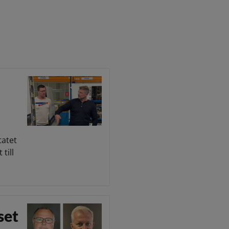
tatet
till
set