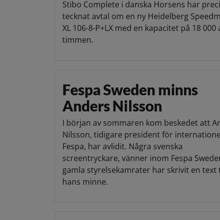
Stibo Complete i danska Horsens har prec
tecknat avtal om en ny Heidelberg Speed
XL 106-8-P+LX med en kapacitet på 18 000 a
timmen.
Fespa Sweden minns
Anders Nilsson
I början av sommaren kom beskedet att A
Nilsson, tidigare president för internatione
Fespa, har avlidit. Några svenska
screentryckare, vänner inom Fespa Swede
gamla styrelsekamrater har skrivit en text t
hans minne.