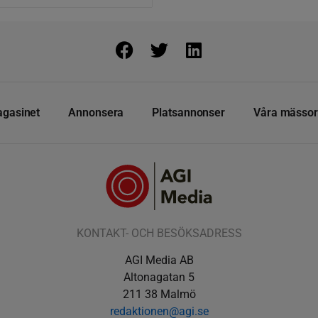
gasinet
Annonsera
Platsannonser
Våra mässor
KONTAKT- OCH BESÖKSADRESS
AGI Media AB
Altonagatan 5
211 38 Malmö
redaktionen@agi.se