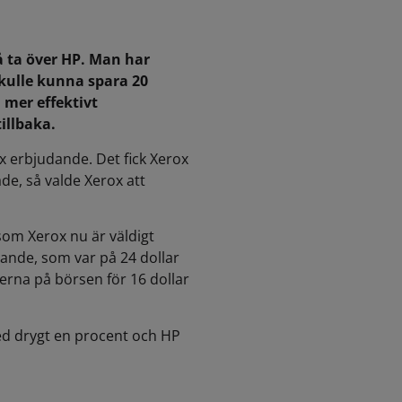
å ta över HP. Man har
skulle kunna spara 20
 mer effektivt
illbaka.
ox erbjudande. Det fick Xerox
de, så valde Xerox att
 som Xerox nu är väldigt
udande, som var på 24 dollar
tierna på börsen för 16 dollar
med drygt en procent och HP