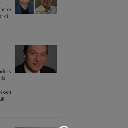
is
master
rk i
nders
lla
n och
ill