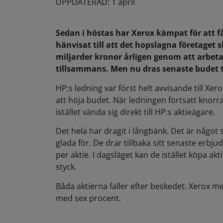
UPPDATERAD: 1 april
Sedan i höstas har Xerox kämpat för att f
hänvisat till att det hopslagna företaget 
miljarder kronor årligen genom att arbeta
tillsammans. Men nu dras senaste budet t
HP:s ledning var först helt avvisande till Xer
att höja budet. När ledningen fortsatt knorra
istället vända sig direkt till HP:s aktieägare.
Det hela har dragit i långbänk. Det är något
glada för. De drar tillbaka sitt senaste erbj
per aktie. I dagsläget kan de istället köpa ak
styck.
Båda aktierna faller efter beskedet. Xerox 
med sex procent.