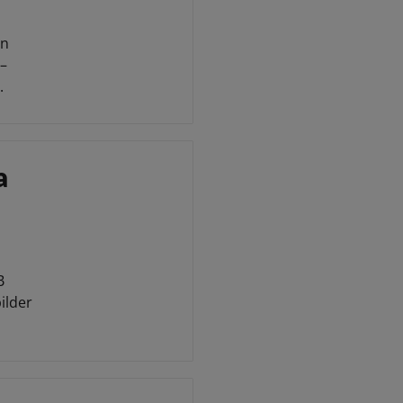
en
 –
.
a
B
ilder