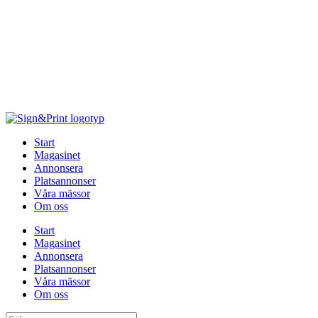
Hoppa
till
innehåll
Start
Magasinet
Annonsera
Platsannonser
Våra mässor
Om oss
Start
Magasinet
Annonsera
Platsannonser
Våra mässor
Om oss
Sök