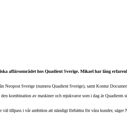
rafiska affärsområdet hos Quadient Sverige. Mikael har lång erfar
ifrån Neopost Sverige (numera Quadient Sverige), samt Kontur Documen
d den kombination av maskiner och mjukvaror som i dag är Quadients s
r väl tillpass i vår ambition att ständigt förbättra för våra kunder, säg