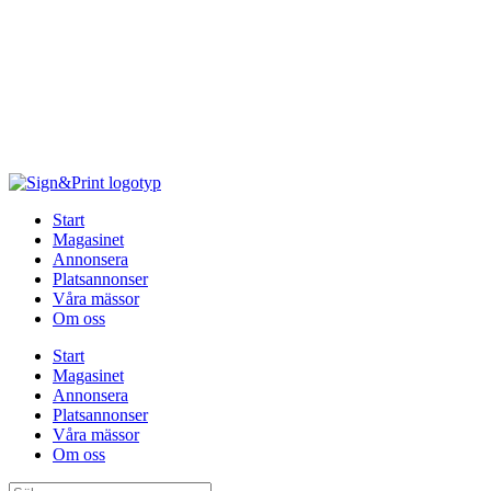
Hoppa
till
innehåll
Start
Magasinet
Annonsera
Platsannonser
Våra mässor
Om oss
Start
Magasinet
Annonsera
Platsannonser
Våra mässor
Om oss
Sök