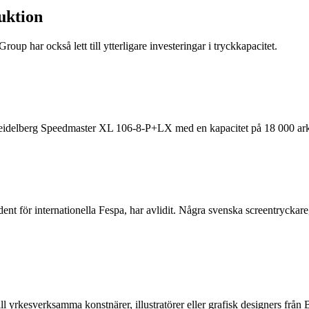
duktion
oup har också lett till ytterligare investeringar i tryckkapacitet.
 Heidelberg Speedmaster XL 106-8-P+LX med en kapacitet på 18 000 ark
ent för internationella Fespa, har avlidit. Några svenska screentrycka
ll yrkesverksamma konstnärer, illustratörer eller grafisk designers f