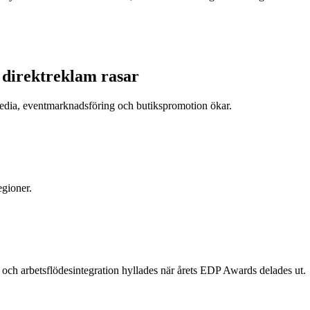
h direktreklam rasar
tmedia, eventmarknadsföring och butikspromotion ökar.
egioner.
och arbetsflödesintegration hyllades när årets EDP Awards delades ut.