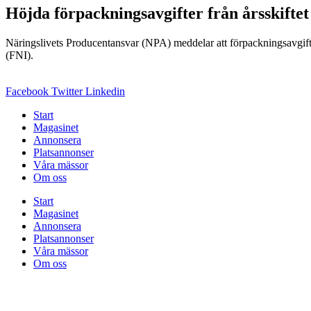
Höjda förpackningsavgifter från årsskiftet
Näringslivets Producentansvar (NPA) meddelar att förpackningsavgift
(FNI).
Facebook
Twitter
Linkedin
Start
Magasinet
Annonsera
Platsannonser
Våra mässor
Om oss
Start
Magasinet
Annonsera
Platsannonser
Våra mässor
Om oss