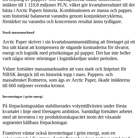
intäkter till 1 110,8 miljoner PLN, vilket gör kvartalsresultatet till det
bästa i Arctic Papers historia. Kombinationen av massa och papper,
som historiskt balanserat varandra genom konjunkturcyklerna,
förstärker nu varandra och koncernens resultat ännu tydligare.
Stark massamarknad
Arctic Paper skriver i sin kvartalssammanställning att företaget på ett
bra sätt klarat att kompensera de stigande kostnaderna för råvaror,
energi och logistik med prisökningar på papper. Det har inte heller
varit några större störningar i logistikkedjan under perioden.
Vidare fortsätter massamarknaden att vara stark och listpriset för
NBSK återgick till en historisk topp i mars. Pappers- och
massabruket Rottneros, som ägs av Arctic Paper, ökade intäkterna
till 660 miljoner svenska kronor.
Investeringar i grön energi
På förpackningssidan stabiliserades volymtillväxten under första
kvartalet i linje med företagets ambition. Samtidigt fortsätter arbetet
med att investera i ny produktionskapacitet inom det växande
segmentet hållbara förpackningar.
Framöver väntar också investeringar i grön energi, som en