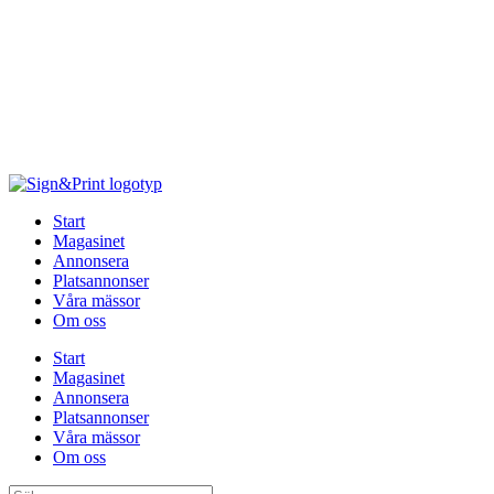
Hoppa
till
innehåll
Start
Magasinet
Annonsera
Platsannonser
Våra mässor
Om oss
Start
Magasinet
Annonsera
Platsannonser
Våra mässor
Om oss
Sök