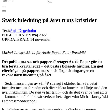
…
Stark inledning på året trots kristider
Text:
Anja Degerholm
PUBLICERAD: 9 maj 2022
UPPDATERAD: 14 november
Michal Jarczyński, vd för Arctic Paper. Foto: Pressbild
Det polska massa- och pappersföretaget Arctic Paper gör ett
bra första kvartal 2022 – det bästa i bolagets historia. En god
efterfrågan på papper, massa och förpackningar ger en
rekordstark inledning på året.
– Sedan lanseringen av vår 4P-strategi i oktober har vi arbetat
intensivt med att förändra och diversifiera koncernen i linje med den
nya inriktningen. De steg vi har tagit – och de steg vi är på väg att ta
– kommer att förändra vår verksamhet, säger vd:n Michal Jarczyński
i ett pressmeddelande.
En höjning av pappers- och massapriserna ökade koncernens