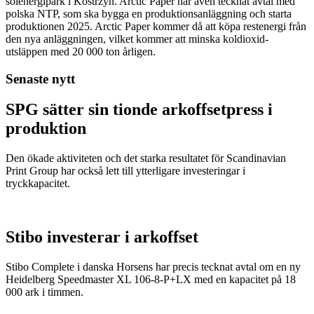
solenergipark i Kostrzyn. Arctic Paper har även tecknat avtal med
polska NTP, som ska bygga en produktionsanläggning och starta
produktionen 2025. Arctic Paper kommer då att köpa restenergi från
den nya anläggningen, vilket kommer att minska koldioxid-
utsläppen med 20 000 ton årligen.
Senaste nytt
SPG sätter sin tionde arkoffsetpress i
produktion
Den ökade aktiviteten och det starka resultatet för Scandinavian
Print Group har också lett till ytterligare investeringar i
tryckkapacitet.
Stibo investerar i arkoffset
Stibo Complete i danska Horsens har precis tecknat avtal om en ny
Heidelberg Speedmaster XL 106-8-P+LX med en kapacitet på 18
000 ark i timmen.