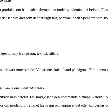
gerholm.
n produkt som hamnade i skymundan under pandemin, prisbelönta Flexti
 det senaste året som det har tagit fart, berättar Johan Spennare som 
äger Jimmy Bengtsson, teknisk säljare.
ar varit intresserade. Vi har inte skakat hand på någon affär än men vi h
genvall. Foto: Felix Alnemark
r flatbäddslaminatorer. De smygvisade den kommande planapplikatorn Rolls
 gör om modellprogrammet lite grann och anpassar det efter kundernas be