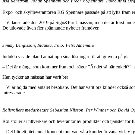
Åsa Renström, Johan Spennare och Fredrik Spennare. Foto: Anja De
Expo- och skyltleverantören KG Spennare passade på att lyfta fram e
– Vi lanserade den 2019 på Sign&Print-mässan, men det är först under
De utlovade även fler spännande nyheter framöver.
Jimmy Bengtsson, Indukta. Foto: Felix Alnemark
Indukta visade bland annat upp sina lösningar för att gravera på glas.
– Det är många som kommer fram och säger ”Är det så här enkelt?”, s
Han tycker att mässan har varit bra.
– Vi är nöjda med antalet besökare. Det har varit bra kunder också som h
intresserade.
Rollsrollers medarbetare Sebastian Nilsson, Per Winther och David O
Rollsroller är tillverkare och leverantör av produkter och tjänster fö
– Det blir ett litet annat koncept mot vad våra kunder är vana vid. Vi