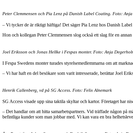
Peter Clemmensen och Pia Lenz på Danish Label Coating. Foto: Anj
– Vi tycker de är riktigt häftiga! Det säger Pia Lenz hos Danish Lab
Hon och kollegan Peter Clemmensen slog också ett slag för en annan pro
Joel Eriksson och Jonas Hellke i Fespas monter. Foto: Anja Degerhol
I Fespa Swedens monter turades styrelsemedlemmarna om att marknads
– Vi har haft en del besökare som varit intresserade, berättar Joel E
Henrik Callenberg, vd på SG Access. Foto: Felix Alnemark
SG Access visade upp sina taktila skyltar och kartor. Företaget har nisc
– Det handlar om att hitta samarbetspartners. Vid träffade någon på mäss
befintliga kunder som man jobbar med. Vi kan vara en bra helhetsleve