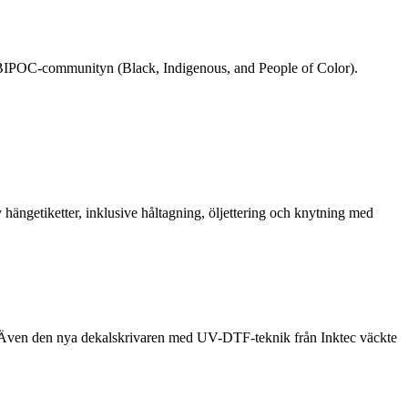
rån BIPOC-communityn (Black, Indigenous, and People of Color).
hängetiketter, inklusive håltagning, öljettering och knytning med
n. Även den nya dekalskrivaren med UV-DTF-teknik från Inktec väckte