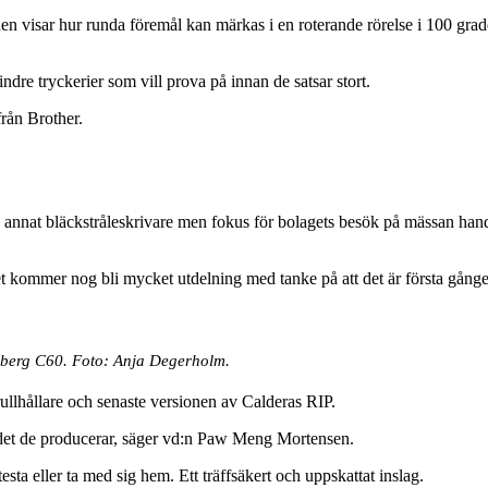
visar hur runda föremål kan märkas i en roterande rörelse i 100 grader
dre tryckerier som vill prova på innan de satsar stort.
rån Brother.
d annat bläckstråleskrivare men fokus för bolagets besök på mässan ha
det kommer nog bli mycket utdelning med tanke på att det är första gången
gsberg C60. Foto: Anja Degerholm.
lhållare och senaste versionen av Calderas RIP.
 det de producerar, säger vd:n Paw Meng Mortensen.
sta eller ta med sig hem. Ett träffsäkert och uppskattat inslag.