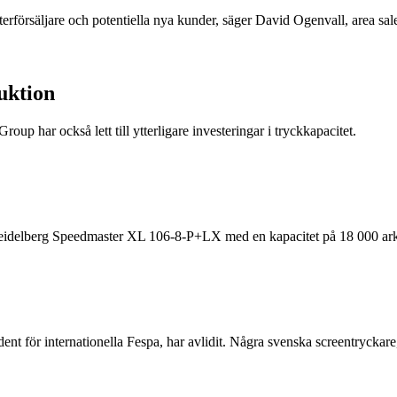
återförsäljare och potentiella nya kunder, säger David Ogenvall, area sa
duktion
oup har också lett till ytterligare investeringar i tryckkapacitet.
 Heidelberg Speedmaster XL 106-8-P+LX med en kapacitet på 18 000 ark
ent för internationella Fespa, har avlidit. Några svenska screentrycka