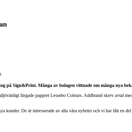
san
k
deltog på Sign&Print. Många av bolagen vittnade om många nya beka
miljövänligt färgade pappret Lessebo Colours. Addbrand skrev avtal med
ya kunder. De är intresserade av alla våra nyheter och vi har fått en de