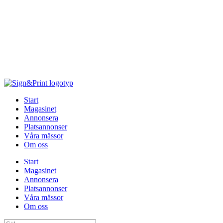
Hoppa
till
innehåll
Start
Magasinet
Annonsera
Platsannonser
Våra mässor
Om oss
Start
Magasinet
Annonsera
Platsannonser
Våra mässor
Om oss
Sök