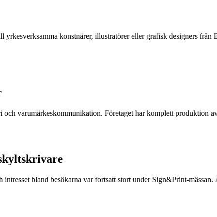
ll yrkesverksamma konstnärer, illustratörer eller grafisk designers f
r
tri och varumärkeskommunikation. Företaget har komplett produktion av 
 skyltskrivare
h intresset bland besökarna var fortsatt stort under Sign&Print-mässa