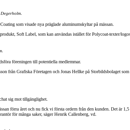
a Degerholm.
el Coating som visade nya präglade aluminumskyltar på mässan.
dukt, Soft Label, som kan användas istället för Polycoat-texter/logos f
m.
föra föreningen till potentiella medlemmar.
riksson från Grafiska Företagen och Jonas Hellke på Storbildsbolaget s
hat sig mot tillgänglighet.
an förra året och nu fick vi första ordern från den kunden. Det är 1,5 år
rantör för många saker, säger Henrik Callenberg, vd.