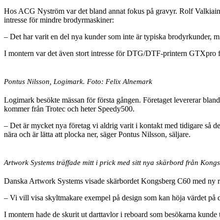
Hos ACG Nyström var det bland annat fokus på gravyr. Rolf Valkiainen 
intresse för mindre brodyrmaskiner:
– Det har varit en del nya kunder som inte är typiska brodyrkunder, min
I montern var det även stort intresse för DTG/DTF-printern GTXpro f
Pontus Nilsson, Logimark. Foto: Felix Alnemark
Logimark besökte mässan för första gången. Företaget levererar blan
kommer från Trotec och heter Speedy500.
– Det är mycket nya företag vi aldrig varit i kontakt med tidigare så 
nära och är lätta att plocka ner, säger Pontus Nilsson, säljare.
Artwork Systems träffade mitt i prick med sitt nya skärbord från Kon
Danska Artwork Systems visade skärbordet Kongsberg C60 med ny rul
– Vi vill visa skyltmakare exempel på design som kan höja värdet på
I montern hade de skurit ut darttavlor i reboard som besökarna kunde te