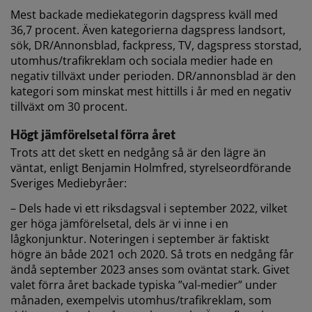
Mest backade mediekategorin dagspress kväll med
36,7 procent. Även kategorierna dagspress landsort,
sök, DR/Annonsblad, fackpress, TV, dagspress storstad,
utomhus/trafikreklam och sociala medier hade en
negativ tillväxt under perioden. DR/annonsblad är den
kategori som minskat mest hittills i år med en negativ
tillväxt om 30 procent.
Högt jämförelsetal förra året
Trots att det skett en nedgång så är den lägre än
väntat, enligt Benjamin Holmfred, styrelseordförande
Sveriges Mediebyråer:
– Dels hade vi ett riksdagsval i september 2022, vilket
ger höga jämförelsetal, dels är vi inne i en
lågkonjunktur. Noteringen i september är faktiskt
högre än både 2021 och 2020. Så trots en nedgång får
ändå september 2023 anses som oväntat stark. Givet
valet förra året backade typiska ”val-medier” under
månaden, exempelvis utomhus/trafikreklam, som