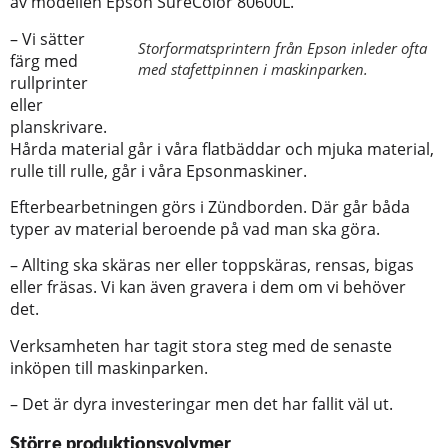
av modellen Epson SureColor 80600L.
– Vi sätter
Storformatsprintern från Epson inleder ofta
färg med
med stafettpinnen i maskinparken.
rullprinter
eller
planskrivare.
Hårda material går i våra flatbäddar och mjuka material,
rulle till rulle, går i våra Epsonmaskiner.
Efterbearbetningen görs i Zündborden. Där går båda
typer av material beroende på vad man ska göra.
– Allting ska skäras ner eller toppskäras, rensas, bigas
eller fräsas. Vi kan även gravera i dem om vi behöver
det.
Verksamheten har tagit stora steg med de senaste
inköpen till maskinparken.
– Det är dyra investeringar men det har fallit väl ut.
Större produktionsvolymer