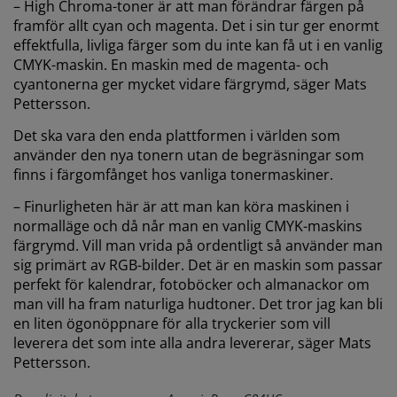
– High Chroma-toner är att man förändrar färgen på
framför allt cyan och magenta. Det i sin tur ger enormt
effektfulla, livliga färger som du inte kan få ut i en vanlig
CMYK-maskin. En maskin med de magenta- och
cyantonerna ger mycket vidare färgrymd, säger Mats
Pettersson.
Det ska vara den enda plattformen i världen som
använder den nya tonern utan de begräsningar som
finns i färgomfånget hos vanliga tonermaskiner.
– Finurligheten här är att man kan köra maskinen i
normalläge och då når man en vanlig CMYK-maskins
färgrymd. Vill man vrida på ordentligt så använder man
sig primärt av RGB-bilder. Det är en maskin som passar
perfekt för kalendrar, fotoböcker och almanackor om
man vill ha fram naturliga hudtoner. Det tror jag kan bli
en liten ögonöppnare för alla tryckerier som vill
leverera det som inte alla andra levererar, säger Mats
Pettersson.