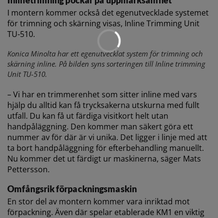
Inlinetrimning pockar på uppmärksamhet
I montern kommer också det egenutvecklade systemet
för trimning och skärning visas, Inline Trimming Unit
TU-510.
Konica Minolta har ett egenutvecklat system för trimning och
skärning inline. På bilden syns sorteringen till Inline trimming
Unit TU-510.
– Vi har en trimmerenhet som sitter inline med vars
hjälp du alltid kan få trycksakerna utskurna med fullt
utfall. Du kan få ut färdiga visitkort helt utan
handpåläggning. Den kommer man säkert göra ett
nummer av för där är vi unika. Det ligger i linje med att
ta bort handpåläggning för efterbehandling manuellt.
Nu kommer det ut färdigt ur maskinerna, säger Mats
Pettersson.
Omfångsrik förpackningsmaskin
En stor del av montern kommer vara inriktad mot
förpackning. Även där spelar etablerade KM1 en viktig