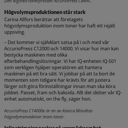
Den digitala tonerpressen AccurioPress C84HC.
Högvolymsproduktionen står stark
Carina Allfors berättar att företagets
högvolymsproduktion inom toner har haft ett rejält
uppsving.
– Det kommer vi självklart satsa på i och med vår
AccurioPress C12000 och 14000. Vi visar hur man kan
bestycka maskinen med olika
efterbehandlingslösningar. Vi har IQ-enheten IQ-501
som verkligen hjälper operatören att hantera
maskinen på ett bra sätt. Vi jobbar på att ta bort de
momenten som tidigare har krävts för att justera
färger och göra förinställningar innan man ska köra
jobbet. Passet, fram och baksida. Allt det sköter vår IQ-
enhet automatiskt, on the fly, säger hon.
AccurioPress C14000e är en av Konica Minoltas
högvolymsmaskiner inom toner.