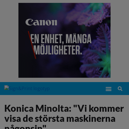
Konica Minolta: "Vi kommer
visa de största maskinerna
någonsin"