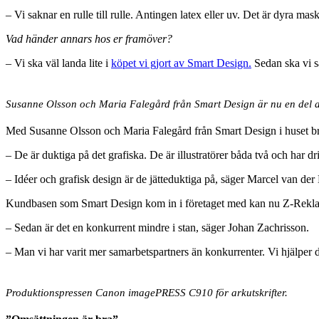
– Vi saknar en rulle till rulle. Antingen latex eller uv. Det är dyra mas
Vad händer annars hos er framöver?
– Vi ska väl landa lite i
köpet vi gjort av Smart Design.
Sedan ska vi sa
Susanne Olsson och Maria Falegård från Smart Design är nu en del a
Med Susanne Olsson och Maria Falegård från Smart Design i huset bre
– De är duktiga på det grafiska. De är illustratörer båda två och har d
– Idéer och grafisk design är de jätteduktiga på, säger Marcel van der
Kundbasen som Smart Design kom in i företaget med kan nu Z-Reklam e
– Sedan är det en konkurrent mindre i stan, säger Johan Zachrisson.
– Man vi har varit mer samarbetspartners än konkurrenter. Vi hjälper de
Produktionspressen Canon imagePRESS C910 för arkutskrifter.