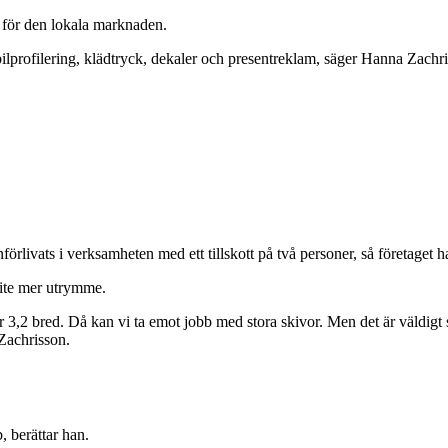
 för den lokala marknaden.
 bilprofilering, klädtryck, dekaler och presentreklam, säger Hanna Zachr
ivats i verksamheten med ett tillskott på två personer, så företaget har
lite mer utrymme.
är 3,2 bred. Då kan vi ta emot jobb med stora skivor. Men det är väldigt 
 Zachrisson.
b, berättar han.