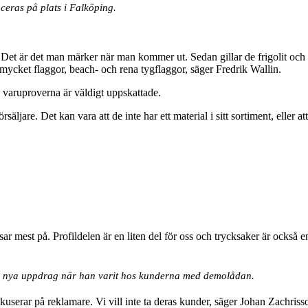
ceras på plats i Falköping.
Det är det man märker när man kommer ut. Sedan gillar de frigolit och r
mycket flaggor, beach- och rena tygflaggor, säger Fredrik Wallin.
 varuproverna är väldigt uppskattade.
äljare. Det kan vara att de inte har ett material i sitt sortiment, eller a
tsar mest på. Profildelen är en liten del för oss och trycksaker är också 
ed nya uppdrag när han varit hos kunderna med demolådan.
fokuserar på reklamare. Vi vill inte ta deras kunder, säger Johan Zachriss