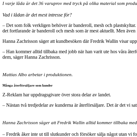
I varje låda är det 36 varuprov med tryck på olika material som produ
Vad i lådan är det mest intresse för?
– Det som folk verkligen behöver är banderoll, mesh och plastskyltar. 
det fortfarande är banderoll och mesh som är mest aktuellt. Men även 
Hanna Zachrisson säger att kundbesöken där Fredrik Wallin visar upp
– Han kommer alltid tillbaka med jobb när han varit ute hos våra återförs
dem, säger Hanna Zachrisson.
Mattias Albo arbetar i produktionen.
Många återförsäljare som kunder
Z-Reklam har uppdragsgivare över stora delar av landet.
– Nästan två tredjedelar av kunderna är återförsäljare. Det är det vi sa
Hanna Zachrisson säger att Fredrik Wallin alltid kommer tillbaka m
– Fredrik åker inte ut till slutkunder och försöker sälja något utan vi 