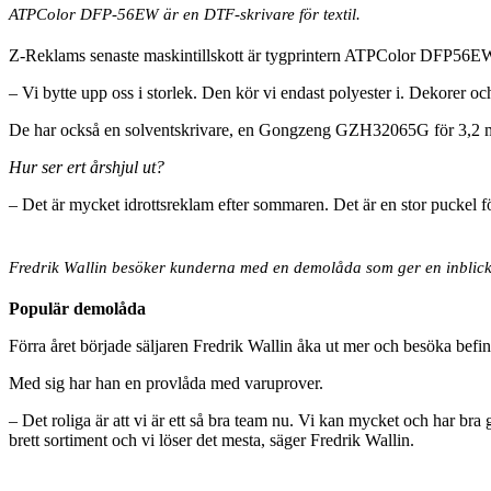
ATPColor DFP-56EW är en DTF-skrivare för textil.
Z-Reklams senaste maskintillskott är tygprintern ATPColor DFP56EW, 
– Vi bytte upp oss i storlek. Den kör vi endast polyester i. Dekorer o
De har också en solventskrivare, en Gongzeng GZH32065G för 3,2 mete
Hur ser ert årshjul ut?
– Det är mycket idrottsreklam efter sommaren. Det är en stor puckel för
Fredrik Wallin besöker kunderna med en demolåda som ger en inblick
Populär demolåda
Förra året började säljaren Fredrik Wallin åka ut mer och besöka befin
Med sig har han en provlåda med varuprover.
– Det roliga är att vi är ett så bra team nu. Vi kan mycket och har bra g
brett sortiment och vi löser det mesta, säger Fredrik Wallin.