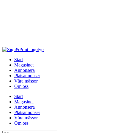
Hoppa
till
innehåll
Start
Magasinet
Annonsera
Platsannonser
Våra mässor
Om oss
Start
Magasinet
Annonsera
Platsannonser
Våra mässor
Om oss
Sök