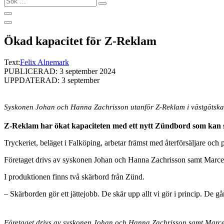
…
Ökad kapacitet för Z-Reklam
Text:
Felix Alnemark
PUBLICERAD: 3 september 2024
UPPDATERAD: 3 september
Syskonen Johan och Hanna Zachrisson utanför Z-Reklam i västgötska
Z-Reklam har ökat kapaciteten med ett nytt Zündbord som kan skär
T
ryckeriet, beläget i Falköping, arbetar främst med återförsäljare och
Företaget drivs av syskonen Johan och Hanna Zachrisson samt Marce
I produktionen finns två skärbord från Zünd.
– Skärborden gör ett jättejobb. De skär upp allt vi gör i princip. De g
Företaget drivs av syskonen Johan och Hanna Zachrisson samt Marce