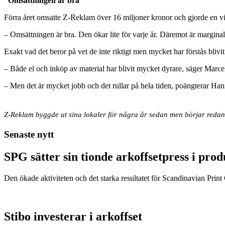
”Omsättningen är bra”
Förra året omsatte Z-Reklam över 16 miljoner kronor och gjorde en vi
– Omsättningen är bra. Den ökar lite för varje år. Däremot är margina
Exakt vad det beror på vet de inte riktigt men mycket har förstås blivit
– Både el och inköp av material har blivit mycket dyrare, säger Marc
– Men det är mycket jobb och det rullar på hela tiden, poängterar Ha
Z-Reklam byggde ut sina lokaler för några år sedan men börjar redan ty
Senaste nytt
SPG sätter sin tionde arkoffsetpress i pro
Den ökade aktiviteten och det starka resultatet för Scandinavian Print Gr
Stibo investerar i arkoffset