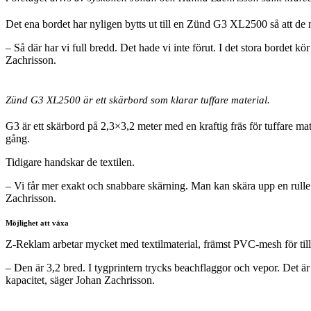
Det ena bordet har nyligen bytts ut till en Zünd G3 XL2500 så att de n
– Så där har vi full bredd. Det hade vi inte förut. I det stora bordet k
Zachrisson.
Zünd G3 XL2500 är ett skärbord som klarar tuffare material.
G3 är ett skärbord på 2,3×3,2 meter med en kraftig fräs för tuffare mat
gång.
Tidigare handskar de textilen.
– Vi får mer exakt och snabbare skärning. Man kan skära upp en rulle m
Zachrisson.
Möjlighet att växa
Z-Reklam arbetar mycket med textilmaterial, främst PVC-mesh för till
– Den är 3,2 bred. I tygprintern trycks beachflaggor och vepor. Det är
kapacitet, säger Johan Zachrisson.