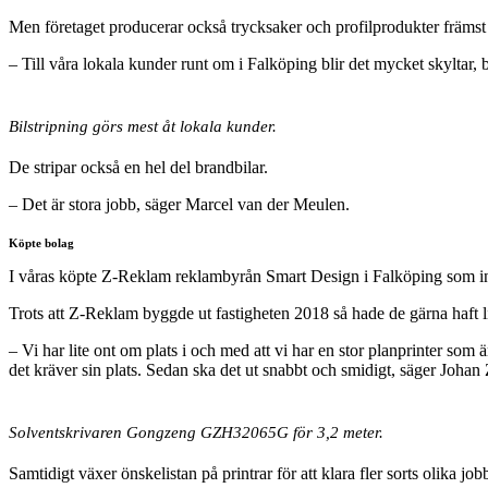
Men företaget producerar också trycksaker och profilprodukter främst
– Till våra lokala kunder runt om i Falköping blir det mycket skyltar,
Bilstripning görs mest åt lokala kunder.
De stripar också en hel del brandbilar.
– Det är stora jobb, säger Marcel van der Meulen.
Köpte bolag
I våras köpte Z-Reklam reklambyrån Smart Design i Falköping som införl
Trots att Z-Reklam byggde ut fastigheten 2018 så hade de gärna haft 
– Vi har lite ont om plats i och med att vi har en stor planprinter som 
det kräver sin plats. Sedan ska det ut snabbt och smidigt, säger Johan
Solventskrivaren Gongzeng GZH32065G för 3,2 meter.
Samtidigt växer önskelistan på printrar för att klara fler sorts olika job