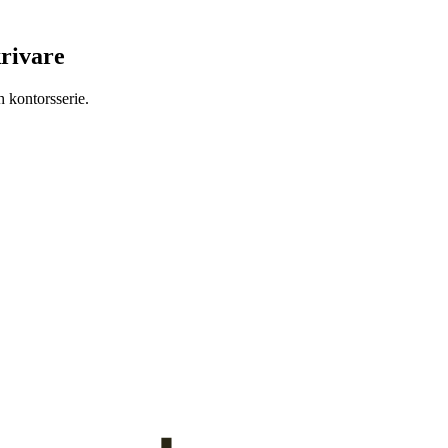
krivare
h kontorsserie.