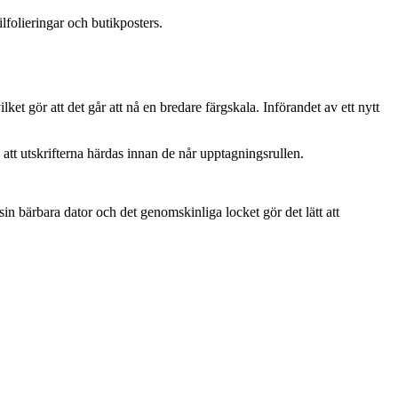
folieringar och butikposters.
ket gör att det går att nå en bredare färgskala. Införandet av ett nytt
tt utskrifterna härdas innan de når upptagningsrullen.
n bärbara dator och det genomskinliga locket gör det lätt att