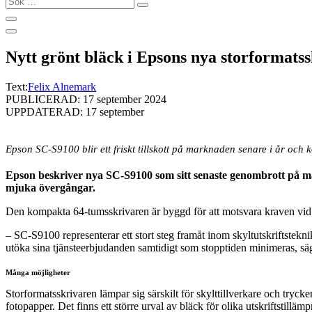
…
Nytt grönt bläck i Epsons nya storformats
Text:
Felix Alnemark
PUBLICERAD: 17 september 2024
UPPDATERAD: 17 september
Epson SC-S9100 blir ett friskt tillskott på marknaden senare i år och
Epson beskriver nya SC-S9100 som sitt senaste genombrott på ma
mjuka övergångar.
Den kompakta 64-tumsskrivaren är byggd för att motsvara kraven vid pro
– SC-S9100 representerar ett stort steg framåt inom skyltutskriftste
utöka sina tjänsteerbjudanden samtidigt som stopptiden minimeras, sä
Många möjligheter
Storformatsskrivaren lämpar sig särskilt för skylttillverkare och tryck
fotopapper. Det finns ett större urval av bläck för olika utskriftstillämp