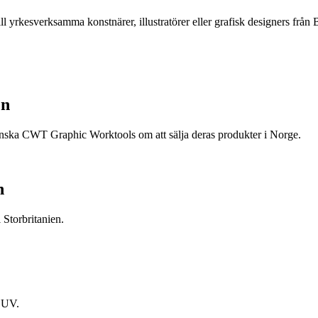
ll yrkesverksamma konstnärer, illustratörer eller grafisk designers f
en
nska CWT Graphic Worktools om att sälja deras produkter i Norge.
n
 Storbritanien.
d UV.