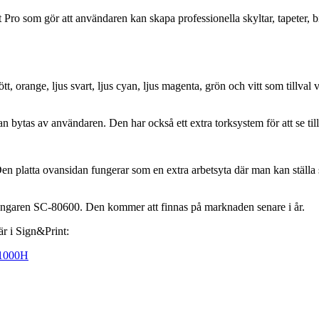
 som gör att användaren kan skapa professionella skyltar, tapeter, bil
orange, ljus svart, ljus cyan, ljus magenta, grön och vitt som tillval vil
as av användaren. Den har också ett extra torksystem för att se till a
 platta ovansidan fungerar som en extra arbetsyta där man kan ställa si
gångaren SC-80600. Den kommer att finnas på marknaden senare i år.
r i Sign&Print:
11000H