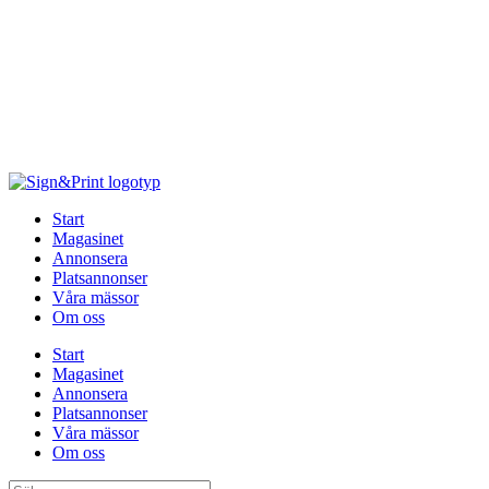
Hoppa
till
innehåll
Start
Magasinet
Annonsera
Platsannonser
Våra mässor
Om oss
Start
Magasinet
Annonsera
Platsannonser
Våra mässor
Om oss
Sök