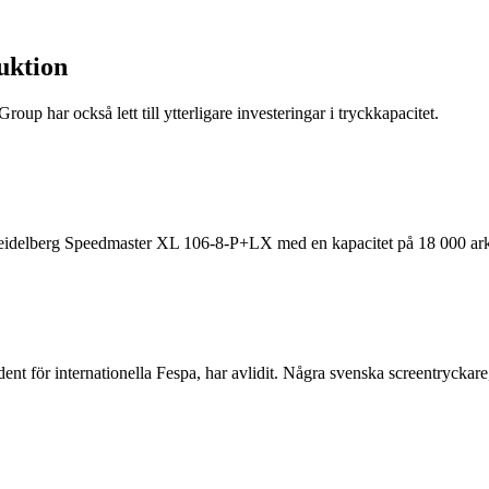
duktion
oup har också lett till ytterligare investeringar i tryckkapacitet.
 Heidelberg Speedmaster XL 106-8-P+LX med en kapacitet på 18 000 ark
ent för internationella Fespa, har avlidit. Några svenska screentrycka