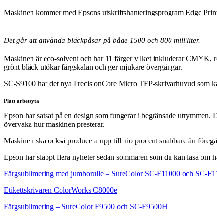
Maskinen kommer med Epsons utskriftshanteringsprogram Edge Print Pro
Det går att använda bläckpåsar på både 1500 och 800 milliliter.
Maskinen är eco-solvent och har 11 färger vilket inkluderar CMYK, rött, 
grönt bläck utökar färgskalan och ger mjukare övergångar.
SC-S9100 har det nya PrecisionCore Micro TFP-skrivarhuvud som kan byt
Platt arbetsyta
Epson har satsat på en design som fungerar i begränsade utrymmen. Den
övervaka hur maskinen presterar.
Maskinen ska också producera upp till nio procent snabbare än före
Epson har släppt flera nyheter sedan sommaren som du kan läsa om hä
Färgsublimering med jumborulle – SureColor SC-F11000 och SC-F
Etikettskrivaren ColorWorks C8000e
Färgsublimering – SureColor F9500 och SC-F9500H