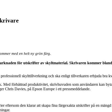
skrivare
 kommer med en helt ny grön färg.
rknaden för utskrifter av skyltmaterial. Skrivaren kommer bland 
fessionell skylttillverkning och ska enligt tillverkaren erbjuda bra kva
knik. Med förbättrad produktivitet, skrivhuvuden som användaren kan by
ger Chris Davies, på Epson Europe i ett pressmeddelande.
erier eftersom den klarar att skapa fina färgexakta utskrifter på en mäng
ningar.