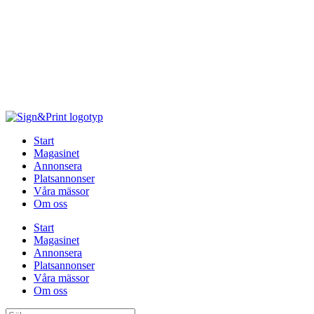
Hoppa
till
innehåll
Start
Magasinet
Annonsera
Platsannonser
Våra mässor
Om oss
Start
Magasinet
Annonsera
Platsannonser
Våra mässor
Om oss
Sök