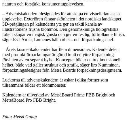
naturen och förstärka konsumentupplevelsen.
– Adventskalendern designades för att skapa en visuellt fantastisk
upplevelse. Exteriören fångar skönheten i det nordiska landskapet.
3D-präglingen på kalenderns yta ger en taktil känsla av
illustrationens frusna blommor. Den genomskinliga holografiska
folien skapar en magisk gnista och ger en festlig, förtrollande finish,
säger Essi Arola, Lumenes hållbarhets- och förpackningschef.
– Årets kosmetikakalender har flera dimensioner. Kalenderdelen
med produktförpackningar är gömd inuti en yttre förpackning
försluten av en separat hylsa. Konceptet bildar en tredimensionell
helhet, både vad gäller struktur och grafik, säger Iiro Numminen,
förpackningsdesigner från Metsä Boards förpackningsdesignteam.
Luckorna till adventskalendern är askar i olika former som
tillsammans bildar ett blommönster.
Kalendern är tillverkad av MetsäBoard Prime FBB Bright och
MetsäBoard Pro FBB Bright.
Foto: Metsä Group