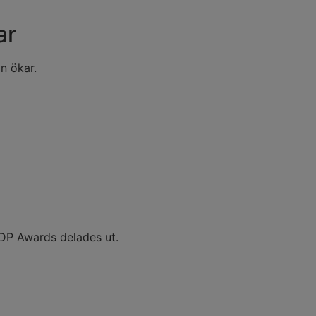
ar
on ökar.
EDP Awards delades ut.