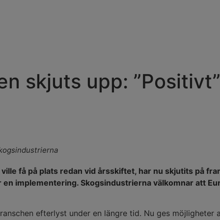
n skjuts upp: ”Positivt
Skogsindustrierna
e få på plats redan vid årsskiftet, har nu skjutits på fra
 för en implementering. Skogsindustrierna välkomnar att
nschen efterlyst under en längre tid. Nu ges möjligheter at