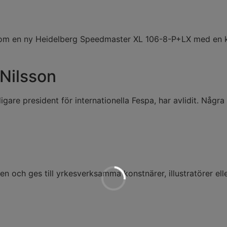
l om en ny Heidelberg Speedmaster XL 106-8-P+LX med en k
Nilsson
igare president för internationella Fespa, har avlidit. Nå
6
 och ges till yrkesverksamma konstnärer, illustratörer el