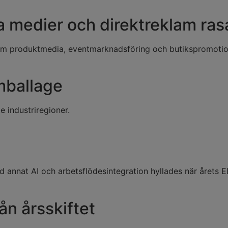
ta medier och direktreklam ras
 som produktmedia, eventmarknadsföring och butikspromoti
mballage
e industriregioner.
d annat AI och arbetsflödesintegration hyllades när årets 
ån årsskiftet