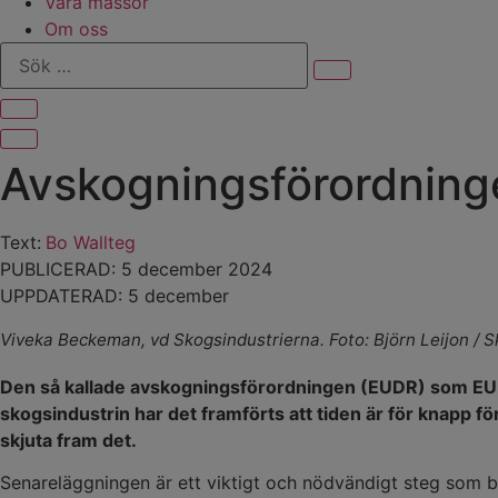
Våra mässor
Om oss
Sök
…
Avskogningsförordninge
Text:
Bo Wallteg
PUBLICERAD: 5 december 2024
UPPDATERAD: 5 december
Viveka Beckeman, vd Skogsindustrierna. Foto: Björn Leijon / 
Den så kallade avskogningsförordningen (EUDR) som EU vill
skogsindustrin har det framförts att tiden är för knapp
skjuta fram det.
Senareläggningen är ett viktigt och nödvändigt steg som bra