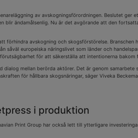
n senareläggning av avskogningsförordningen. Beslutet ger 
gen blir ändamålsenlig. Nu är det avgörande att den fortsat
t förhindra avskogning och skogsförstörelse. Branschen har
tor från såväl europeiska näringslivet som länder och handels
örutsägbarhet för att säkerställa att intentionerna bakom f
ökad dialog mellan berörda aktörer. Det är genom samarbete 
kraften för hållbara skogsnäringar, säger Viveka Beckema
etpress i produktion
vian Print Group har också lett till ytterligare investeringa