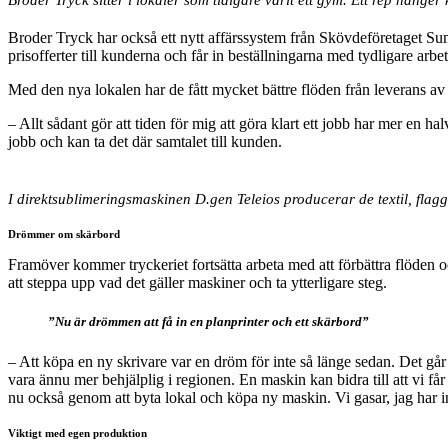
Broder Tryck har också ett nytt affärssystem från Skövdeföretaget S
prisofferter till kunderna och får in beställningarna med tydligare arb
Med den nya lokalen har de fått mycket bättre flöden från leverans av 
– Allt sådant gör att tiden för mig att göra klart ett jobb har mer en hal
jobb och kan ta det där samtalet till kunden.
I direktsublimeringsmaskinen D.gen Teleios producerar de textil, flag
Drömmer om skärbord
Framöver kommer tryckeriet fortsätta arbeta med att förbättra flöden oc
att steppa upp vad det gäller maskiner och ta ytterligare steg.
”Nu är drömmen att få in en planprinter och ett skärbord”
– Att köpa en ny skrivare var en dröm för inte så länge sedan. Det går
vara ännu mer behjälplig i regionen. En maskin kan bidra till att vi får
nu också genom att byta lokal och köpa ny maskin. Vi gasar, jag har in
Viktigt med egen produktion