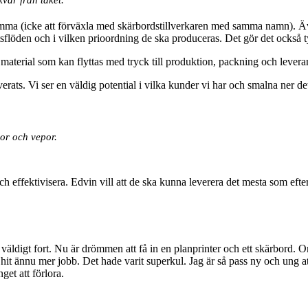
umma (icke att förväxla med skärbordstillverkaren med samma namn). Äv
etsflöden och i vilken prioordning de ska produceras. Det gör det också t
material som kan flyttas med tryck till produktion, packning och levera
verats. Vi ser en väldig potential i vilka kunder vi har och smalna ner det l
gor och vepor.
h effektivisera. Edvin vill att de ska kunna leverera det mesta som efter
 väldigt fort. Nu är drömmen att få in en planprinter och ett skärbord. 
 hit ännu mer jobb. Det hade varit superkul. Jag är så pass ny och ung att
get att förlora.