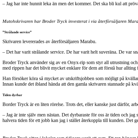
– Jag har inte hunnit leka än men det kommer. Det ska bli kul att pröv
Mutohskrivaren har Broder Tryck investerat i via återförsäljaren Mar
”Strålande service”
Skrivaren levererades av återförsäljaren Marabu.
– Det har varit strålande service. De har varit helt suveräna.
De var sna
Broder Tryck använder sig av en Onyx-rip som styr all utrustning och ho
med rippen har det blivit mycket enklare för dem att förstå hur allting 
Han försöker köra så mycket av utskriftsjobben som möjligt på kvälla
Innan kunde det ibland hända att den gamla skrivaren stannade på kvä
Tiden dyrbar
Border Tryck är en liten rörelse. Trots det, eller kanske just därför, a
– Jag är inte själv men nästan. Det dyrbaraste för oss är tiden och ja
halvera tiden för ett jobb kan jag i stället återkoppla till kunden. Det 
Broder Tryck sitter i lokaler som tidigare varit ett gym. Ett rep hänger 