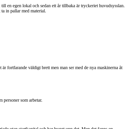
l en egen lokal och sedan ett år tillbaka är tryckeriet huvudsysslan.
 ta in pallar med material.
Det är fortfarande väldigt brett men man ser med de nya maskinerna åt
em personer som arbetar.
började utan startkapital och har byggt upp det. Men det fanns en