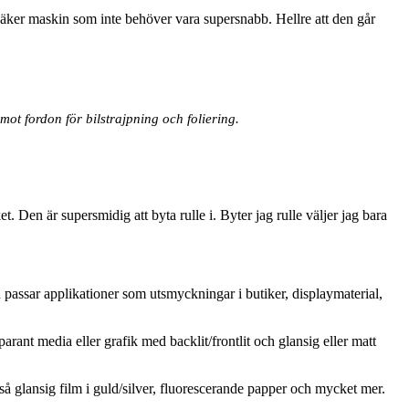
ftsäker maskin som inte behöver vara supersnabb. Hellre att den går
mot fordon för bilstrajpning och foliering.
t. Den är supersmidig att byta rulle i. Byter jag rulle väljer jag bara
assar applikationer som utsmyckningar i butiker, displaymaterial,
arant media eller grafik med backlit/frontlit och glansig eller matt
så glansig film i guld/silver, fluorescerande papper och mycket mer.