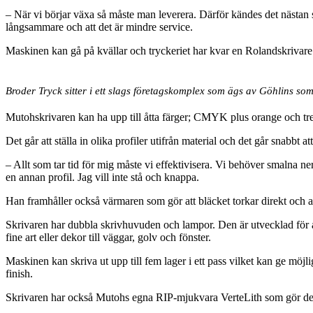
– När vi börjar växa så måste man leverera. Därför kändes det nästan s
långsammare och att det är mindre service.
Maskinen kan gå på kvällar och tryckeriet har kvar en Rolandskrivar
Broder Tryck sitter i ett slags företagskomplex som ägs av Göhlins som 
Mutohskrivaren kan ha upp till åtta färger; CMYK plus orange och tr
Det går att ställa in olika profiler utifrån material och det går snabbt a
– Allt som tar tid för mig måste vi effektivisera. Vi behöver smalna ner 
en annan profil. Jag vill inte stå och knappa.
Han framhåller också värmaren som gör att bläcket torkar direkt och a
Skrivaren har dubbla skrivhuvuden och lampor. Den är utvecklad för a
fine art eller dekor till väggar, golv och fönster.
Maskinen kan skriva ut upp till fem lager i ett pass vilket kan ge möjli
finish.
Skrivaren har också Mutohs egna RIP-mjukvara VerteLith som gör det mö