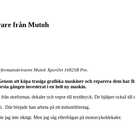
ivare från Mutoh
torformatsskrivaren Mutoh XpertJet 1682SR Pro.
 Genom att köpa trasiga grafiska maskiner och reparera dem har Bro
rsta gången investerat i en helt ny maskin.
från storformat, dekaler och vepor till textiltryck. De hjälper också till 
ö.
Där började han arbeta på ett industriföretag.
te jag inte riktigt. Men jag såg efterfrågan på motorcykeldekaler.