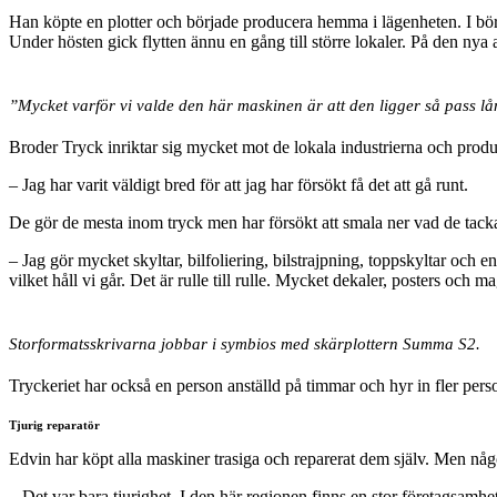
Han köpte en plotter och började producera hemma i lägenheten. I börj
Under hösten gick flytten ännu en gång till större lokaler. På den nya ad
”Mycket varför vi valde den här maskinen är att den ligger så pass l
Broder Tryck inriktar sig mycket mot de lokala industrierna och produ
– Jag har varit väldigt bred för att jag har försökt få det att gå runt.
De gör de mesta inom tryck men har försökt att smala ner vad de tackar 
– Jag gör mycket skyltar, bilfoliering, bilstrajpning, toppskyltar och 
vilket håll vi går. Det är rulle till rulle. Mycket dekaler, posters och 
Storformatsskrivarna jobbar i symbios med skärplottern Summa S2.
Tryckeriet har också en person anställd på timmar och hyr in fler pers
Tjurig reparatör
Edvin har köpt alla maskiner trasiga och reparerat dem själv. Men n
– Det var bara tjurighet. I den här regionen finns en stor företagsamhet