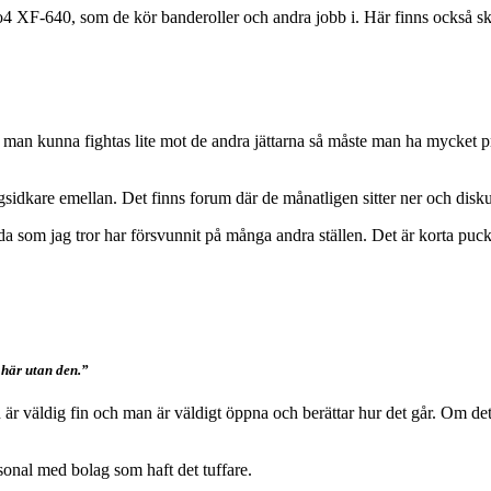
ro4 XF-640, som de kör banderoller och andra jobb i. Här finns också 
 man kunna fightas lite mot de andra jättarna så måste man ha mycket pro
gsidkare emellan. Det finns forum där de månatligen
sitter ner och disk
anda som jag tror har försvunnit på många andra ställen. Det är korta puck
 här utan den.”
 är väldig fin och man är väldigt öppna och berättar hur det går. Om de
sonal med bolag som haft det tuffare.