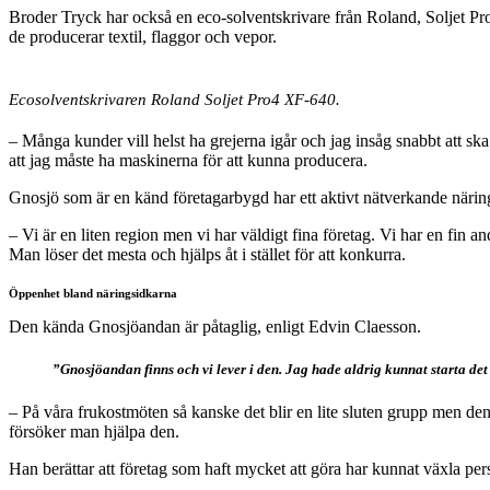
Broder Tryck har också en eco-solventskrivare från Roland, Soljet P
de producerar textil, flaggor och vepor.
Ecosolventskrivaren Roland Soljet Pro4 XF-640.
– Många kunder vill helst ha grejerna igår och jag insåg snabbt att ska
att jag måste ha maskinerna för att kunna producera.
Gnosjö som är en känd företagarbygd har ett aktivt nätverkande närin
– Vi är en liten region men vi har väldigt fina företag. Vi har en fin 
Man löser det mesta och hjälps åt i stället för att konkurra.
Öppenhet bland näringsidkarna
Den kända Gnosjöandan är påtaglig, enligt Edvin Claesson.
”Gnosjöandan finns och vi lever i den. Jag hade aldrig kunnat starta det
– På våra frukostmöten så kanske det blir en lite sluten grupp men den
försöker man hjälpa den.
Han berättar att företag som haft mycket att göra har kunnat växla per