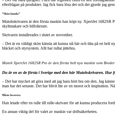
efterfrågan på produkter. Jag fick bara lösa det och det gjorde jag gen
”Skön känsla”
Mutohskrivaren är den första maskin han köpt ny. XpertJet 1682SR Pro
skyltmakare och bilfolierare.
Skrivaren installerades i slutet av november.
– Det är en väldigt skön känsla att kunna stå här och titta på en helt n
bläcket och styrsystem. Allt har rullat jättebra.
Mutoh XpertJet 1682SR Pro är den första helt nya maskin som Broder T
Du är en av de första i Sverige med den här Mutohskrivaren.
Hur fö
– Det har mycket att göra med att jag bara hört bra om den. Jag känner
man har det senaste. Det har blivit lite av en morot och inspiration. Nä
Måste leverera
Han letade efter en rulle till rulle-skrivare för att kunna producera f
En annan viktig del för valet av maskin var driftsäkerheten.