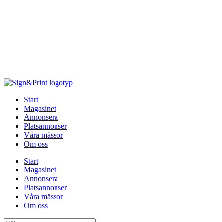
Hoppa
till
innehåll
Start
Magasinet
Annonsera
Platsannonser
Våra mässor
Om oss
Start
Magasinet
Annonsera
Platsannonser
Våra mässor
Om oss
Sök