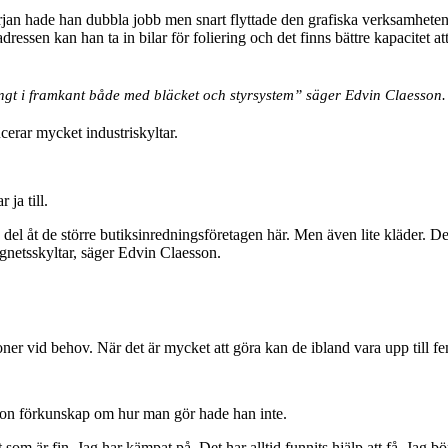
an hade han dubbla jobb men snart flyttade den grafiska verksamheten til
ressen kan han ta in bilar för foliering och det finns bättre kapacitet att
ångt i framkant både med bläcket och styrsystem” säger Edvin Claesson.
cerar mycket industriskyltar.
ja till.
en del åt de större butiksinredningsföretagen här. Men även lite kläder. 
magnetsskyltar, säger Edvin Claesson.
oner vid behov. När det är mycket att göra kan de ibland vara upp till f
ågon förkunskap om hur man gör hade han inte.
 som är fin. Jag har kämpat på. Det har alltid funnits hjälp att få. Jag 