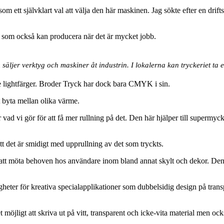
om ett självklart val att välja den här maskinen. Jag sökte efter en dri
e som också kan producera när det är mycket jobb.
säljer verktyg och maskiner åt industrin. I lokalerna kan tryckeriet ta e
e lightfärger. Broder Tryck har dock bara CMYK i sin.
tt byta mellan olika värme.
vad vi gör för att få mer rullning på det. Den här hjälper till supermycke
tt det är smidigt med upprullning av det som tryckts.
tt möta behoven hos användare inom bland annat skylt och dekor. Den p
gheter för kreativa specialapplikationer som dubbelsidig design på transp
jligt att skriva ut på vitt, transparent och icke-vita material men ock