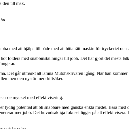
a den till max.
abu.
bba med att hjälpa till både med att hitta rätt maskin för tryckeriet och 
t folders med snabbinställningar till jobb. Det har gjort det mesta lätt
fungerar.
rna. Det går utmärkt att lämna Mutohskrivaren igång. När han kommer in
llen men den nya är mer driftsäker.
rbetar de mycket med effektivisering.
g ser tydlig potential att bli snabbare med ganska enkla medel. Bara me
genererar mer jobb. Det huvudsakliga fokuset ligger på att effektivisera. D
kvar från taket.