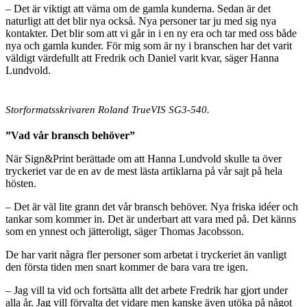
– Det är viktigt att värna om de gamla kunderna. Sedan är det
naturligt att det blir nya också. Nya personer tar ju med sig nya
kontakter. Det blir som att vi går in i en ny era och tar med oss både
nya och gamla kunder. För mig som är ny i branschen har det varit
väldigt värdefullt att Fredrik och Daniel varit kvar, säger Hanna
Lundvold.
Storformatsskrivaren Roland TrueVIS SG3-540.
”Vad vår bransch behöver”
När Sign&Print berättade om att Hanna Lundvold skulle ta över
tryckeriet var de en av de mest lästa artiklarna på vår sajt på hela
hösten.
– Det är väl lite grann det vår bransch behöver. Nya friska idéer och
tankar som kommer in. Det är underbart att vara med på. Det känns
som en ynnest och jätteroligt, säger Thomas Jacobsson.
De har varit några fler personer som arbetat i tryckeriet än vanligt
den första tiden men snart kommer de bara vara tre igen.
– Jag vill ta vid och fortsätta allt det arbete Fredrik har gjort under
alla år. Jag vill förvalta det vidare men kanske även utöka på något