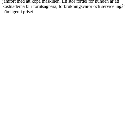
jämfört med att köpa maskinen. En stor fördel för kunden är att
kostnaderna blir förutsägbara, förbrukningsvaror och service ingår
nämligen i priset.