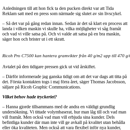
Anledningen till att hon fick ta den pucken direkt var att Tida
Reklam satt med en press som närmade sig slutet av sin livscykel.
– Så det var på gång redan innan. Sedan är det så klart en process att
landa i vilken maskin vi skulle ha, vilka möjligheter vi såg framåt
och vad vi ville satsa på. Och vi valde att satsa på en bra maskin,
säger hon och brister ut i ett skratt.
Ricoh Pro C7500 kan hantera gramvikter från 40 g/m2 upp till 470 g
Avtalet på den tidigare pressen gick ut vid årskiftet.
– Därför informerade jag ganska tidigt om att det var dags att titta på
det. Första kontakten togs i maj förra året, säger Thomas Jacobsson,
säljare på Ricoh Graphic Communications.
Vilket behov hade tryckeriet?
– Hanna gjorde tillsammans med de andra en väldigt grundlig
undersökning. Vi tittade volymbaserat, hur man låg till och vad man
vill framåt. Men också vad man vill erbjuda sina kunder. Dels
befintliga kunder där man inte vill ge avkall på kvalitet utan behålla
eller öka kvaliteten. Men också att vara flexibel inför nya kunder,