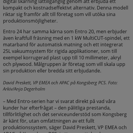
digital skärning lättillgänglig genom att erbjuda ett
kompakt och kostnadseffektivt alternativ. Denna modell
riktar sig framför allt till företag som vill utöka sina
produktionsmöjligheter.
Entro 24 har samma kärna som Entro 20, men erbjuder
även kraftfull fräsning med en 1 kW MultiCUT-spindel, ett
matarband för automatisk matning och ett integrerat
25L vakuumsystem för rigida applikationer, som till
exempel korrugerad plast upp till 10 millimeter, akryl
och plywood. Målgruppen är företag som vill skala upp
sin produktion eller bredda sitt erbjudande.
David Preskett, VP EMEA och APAC på Kongsberg PCS. Foto:
Arkiv/Anja Degerholm
– Med Entro-serien har vi svarat direkt på vad våra
kunder har efterfrågat – den pålitliga prestanda,
tillförlitlighet och det serviceunderstöd som Kongsberg
är känt för, utan omfattningen av ett fullt
produktionssystem, säger David Preskett, VP EMEA och