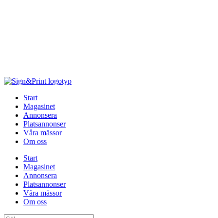
Hoppa
till
innehåll
Start
Magasinet
Annonsera
Platsannonser
Våra mässor
Om oss
Start
Magasinet
Annonsera
Platsannonser
Våra mässor
Om oss
Sök