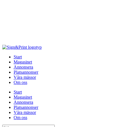
Hoppa
till
innehåll
Start
Magasinet
Annonsera
Platsannonser
Våra mässor
Om oss
Start
Magasinet
Annonsera
Platsannonser
Våra mässor
Om oss
Sök