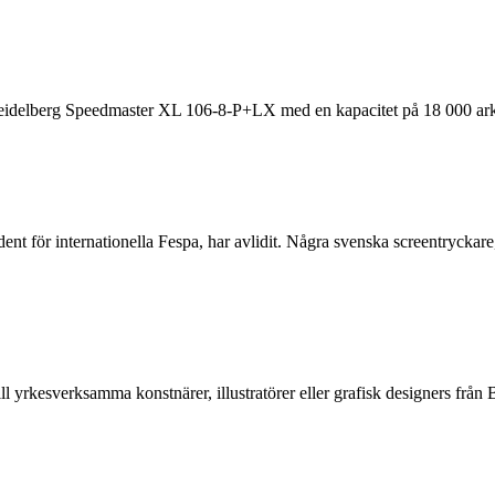
 Heidelberg Speedmaster XL 106-8-P+LX med en kapacitet på 18 000 ark
ent för internationella Fespa, har avlidit. Några svenska screentrycka
ll yrkesverksamma konstnärer, illustratörer eller grafisk designers f