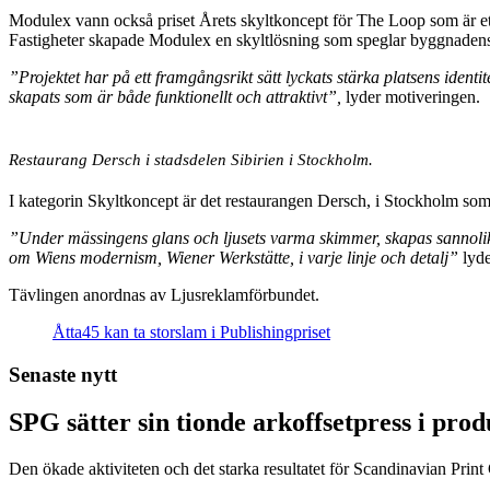
Modulex vann också priset Årets skyltkoncept för The Loop som är ett
Fastigheter skapade Modulex en skyltlösning som speglar byggnadens 
”Projektet har på ett framgångsrikt sätt lyckats stärka platsens ident
skapats som är både funktionellt och attraktivt”,
lyder motiveringen.
Restaurang Dersch i stadsdelen Sibirien i Stockholm.
I kategorin Skyltkoncept är det restaurangen Dersch, i Stockholm som
”Under mässingens glans och ljusets varma skimmer, skapas sannolikt v
om Wiens modernism, Wiener Werkstätte, i varje linje och detalj”
lyde
Tävlingen anordnas av Ljusreklamförbundet.
Åtta45 kan ta storslam i Publishingpriset
Senaste nytt
SPG sätter sin tionde arkoffsetpress i pro
Den ökade aktiviteten och det starka resultatet för Scandinavian Print Gr