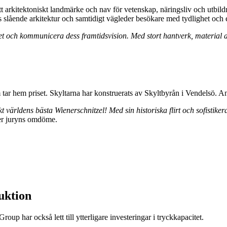
 arkitektoniskt landmärke och nav för vetenskap, näringsliv och utbild
slående arkitektur och samtidigt vägleder besökare med tydlighet och 
itet och kommunicera dess framtidsvision. Med stort hantverk, material 
 tar hem priset. Skyltarna har konstruerats av Skyltbyrån i Vendelsö. 
ärldens bästa Wienerschnitzel! Med sin historiska flirt och sofistiker
r juryns omdöme.
duktion
oup har också lett till ytterligare investeringar i tryckkapacitet.