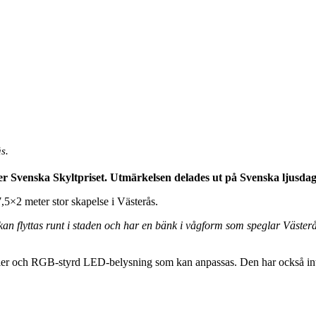
s.
r Svenska Skyltpriset. Utmärkelsen delades ut på Svenska ljusdag
,5×2 meter stor skapelse i Västerås.
an flyttas runt i staden och har en bänk i vågform som speglar Västerås 
eler och RGB-styrd LED-belysning som kan anpassas. Den har också int