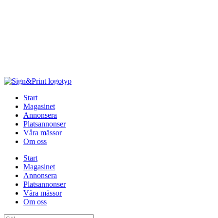
Hoppa
till
innehåll
Start
Magasinet
Annonsera
Platsannonser
Våra mässor
Om oss
Start
Magasinet
Annonsera
Platsannonser
Våra mässor
Om oss
Sök