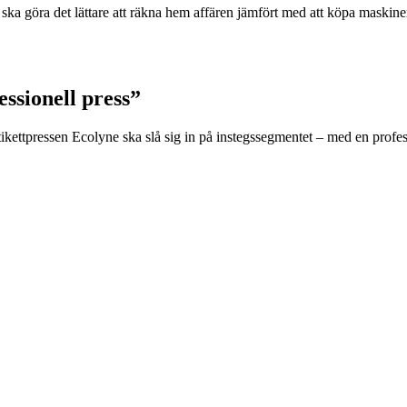
a göra det lättare att räkna hem affären jämfört med att köpa maskinen.
ssionell press”
ettpressen Ecolyne ska slå sig in på instegssegmentet – med en professi