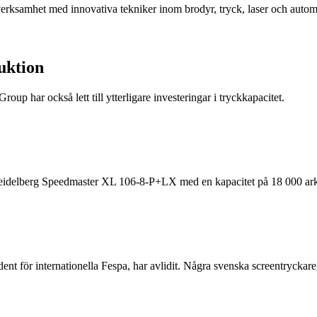
n verksamhet med innovativa tekniker inom brodyr, tryck, laser och aut
duktion
oup har också lett till ytterligare investeringar i tryckkapacitet.
 Heidelberg Speedmaster XL 106-8-P+LX med en kapacitet på 18 000 ark
ent för internationella Fespa, har avlidit. Några svenska screentrycka