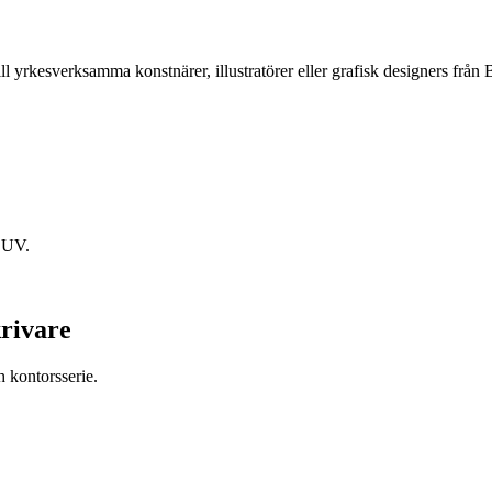
ll yrkesverksamma konstnärer, illustratörer eller grafisk designers f
d UV.
krivare
h kontorsserie.