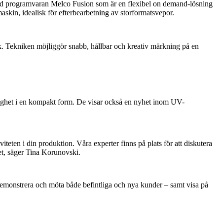
med programvaran Melco Fusion som är en flexibel on demand-lösning
askin, idealisk för efterbearbetning av storformatsvepor.
k. Tekniken möjliggör snabb, hållbar och kreativ märkning på en
ighet i en kompakt form. De visar också en nyhet inom UV-
iteten i din produktion. Våra experter finns på plats för att diskutera
het, säger Tina Korunovski.
a, demonstrera och möta både befintliga och nya kunder – samt visa på