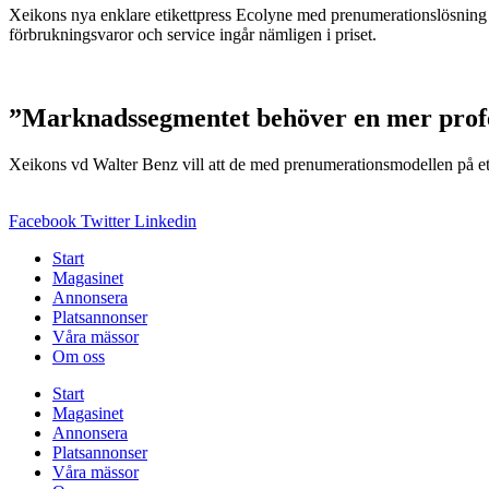
Xeikons nya enklare etikettpress Ecolyne med prenumerationslösning sk
förbrukningsvaror och service ingår nämligen i priset.
”Marknadssegmentet behöver en mer profe
Xeikons vd Walter Benz vill att de med prenumerationsmodellen på etik
Facebook
Twitter
Linkedin
Start
Magasinet
Annonsera
Platsannonser
Våra mässor
Om oss
Start
Magasinet
Annonsera
Platsannonser
Våra mässor