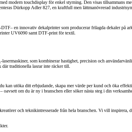
d med modern touchdisplay för enkel styrning. Den visas tillsammans 
senteras Dürkopp Adler 827, en kraftfull men lättmanövrerad industrisym
-DTF– en innovativ dekalprinter som producerar frilagda dekaler på ar
rinter UV6090 samt DTF-print för textil.
lasermaskiner, som kombinerar hastighet, precision och användarvänl
där traditionella lasrar inte räcker till.
r du kan utöka ditt erbjudande, skapa mer värde per kund och öka effektiv
g – oavsett om du är ny i branschen eller söker nästa steg i din verksam
, kreatörer och teknikintresserade från hela branschen. Vi vill inspirer
kter.