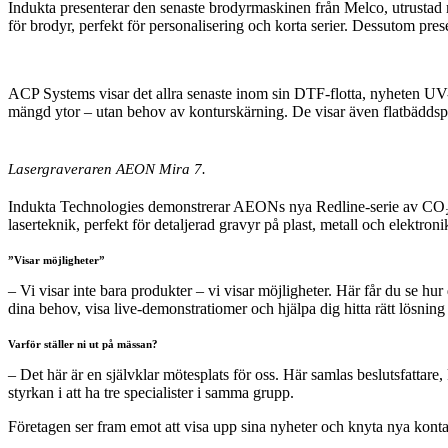
Indukta presenterar den senaste brodyrmaskinen från Melco, utrusta
för brodyr, perfekt för personalisering och korta serier. Dessutom pre
ACP Systems visar det allra senaste inom sin DTF-flotta, nyheten UV
mängd ytor – utan behov av konturskärning. De visar även flatbäddsp
Lasergraveraren AEON Mira 7.
Indukta Technologies demonstrerar AEONs nya Redline-serie av CO₂-
laserteknik, perfekt för detaljerad gravyr på plast, metall och elektronik 
”Visar möjligheter”
– Vi visar inte bara produkter – vi visar möjligheter. Här får du se hu
dina behov, visa live-demonstratiomer och hjälpa dig hitta rätt lösnin
Varför ställer ni ut på mässan?
– Det här är en självklar mötesplats för oss. Här samlas beslutsfattare
styrkan i att ha tre specialister i samma grupp.
Företagen ser fram emot att visa upp sina nyheter och knyta nya konta