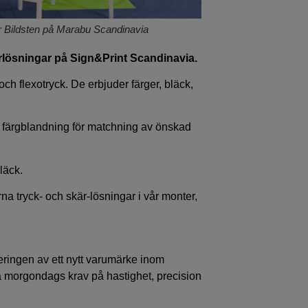
tor Bildsten på Marabu Scandinavia
rlösningar på Sign&Print Scandinavia.
ch flexotryck. De erbjuder färger, bläck,
 färgblandning för matchning av önskad
läck.
rna tryck- och skär-lösningar i vår monter,
eringen av ett nytt varumärke inom
ta morgondags krav på hastighet, precision