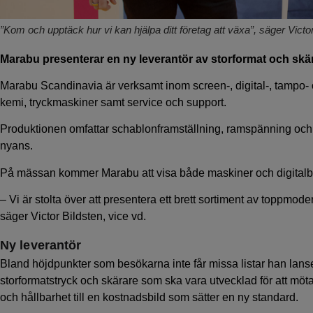
”Kom och upptäck hur vi kan hjälpa ditt företag att växa”, säger Vic
Marabu presenterar en ny leverantör av storformat och skä
Marabu Scandinavia är verksamt inom screen-, digital-, tampo- o
kemi, tryckmaskiner samt service och support.
Produktionen omfattar schablonframställning, ramspänning och
nyans.
På mässan kommer Marabu att visa både maskiner och digitalb
– Vi är stolta över att presentera ett brett sortiment av toppmode
säger Victor Bildsten, vice vd.
Ny leverantör
Bland höjdpunkter som besökarna inte får missa listar han lans
storformatstryck och skärare som ska vara utvecklad för att mö
och hållbarhet till en kostnadsbild som sätter en ny standard.