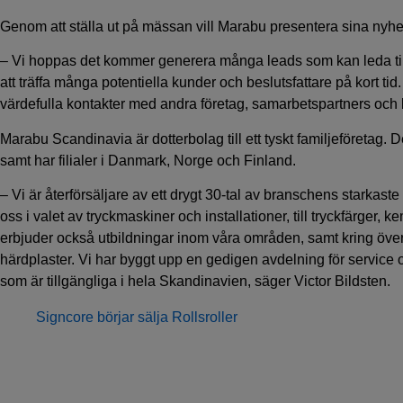
Genom att ställa ut på mässan vill Marabu presentera sina nyhet
– Vi hoppas det kommer generera många leads som kan leda till 
att träffa många potentiella kunder och beslutsfattare på kort ti
värdefulla kontakter med andra företag, samarbetspartners och 
Marabu Scandinavia är dotterbolag till ett tyskt familjeföretag
samt har filialer i Danmark, Norge och Finland.
– Vi är återförsäljare av ett drygt 30-tal av branschens starka
oss i valet av tryckmaskiner och installationer, till tryckfärger, 
erbjuder också utbildningar inom våra områden, samt kring ö
härdplaster. Vi har byggt upp en gedigen avdelning för servic
som är tillgängliga i hela Skandinavien, säger Victor Bildsten.
Signcore börjar sälja Rollsroller