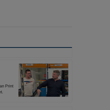
an Print
t.