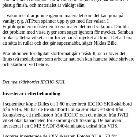
plastig finish, och materialet är väldigt slätt.
– Vakuumet drar ju inte igenom materialet som det kan göra på
vanligt tyg. ATP:en spänner upp tyget med fler valsar. I
Fujifilmprintern måste den fixera materialet med vakuum. Där blir
det problem med vissa tyger som suger igenom för mycket. Samban
funkar jättebra vilket är tur för vi har så mycket att köra. Det är bara
att sätta in rullar och det går supersnabbt, säger Niklas Bille.
Produktionen för digitalt storformat går i tvåskift, och utöver det
finns två medarbetare som arbetar natt och kan hantera både skrivare
och skärbord vid behov.
Det nya skärbordet IECHO SKII.
Investerar i efterbehandling
I september köpte Billes ett 1,60 meter brett IECHO SKII-skärbord
från VBS. Nu har de tre skärbord i olika storlekar: ett stort från
Kongsberg, ett mellanstort från IECHO och ett mindre från JWEI,
vilket ökat kapaciteten för skärning och fräsning. De har även
investerat i en GMB SADF-540-laminator, också från VBS.
I somras investerade de i XY-skäraren Fotoba XLA 170 för