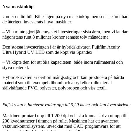
Nya maskinköp
Under en tid höll Billes igen på nya maskinköp men senaste året har
de återigen investerats i nya maskiner.
– Vi har inte gjort jättemycket investeringar sista åren, men vi landar
någonstans runt 8 miljoner kronor senaste tolv månaderna.
Den största investeringen i år är hybridskrivaren Fujifilm Acuity
Ultra Hybrid UV-LED som de köpt via Spandex.
– Vi köpte den för att öka kapaciteten, både inom rullmaterial och
styva material.
Hybridskrivaren är oerhört mångsidig och kan producera på hårda
material som till exempel dibond och akryl eller rullmaterial
självhäftande PVC, polyester, polypropen och viss textil.
Fujiskrivaren hanterar rullar upp till 3,20 meter och kan även skriva u
Maskinen printar i upp till 1 200 dpi och ska kunna skriva ut upp till
200 kvadratmeter i timmen på rulle. Maskinen har ett avancerat
vakuumkontrollsystem, utvecklat med CAD-programvara för att