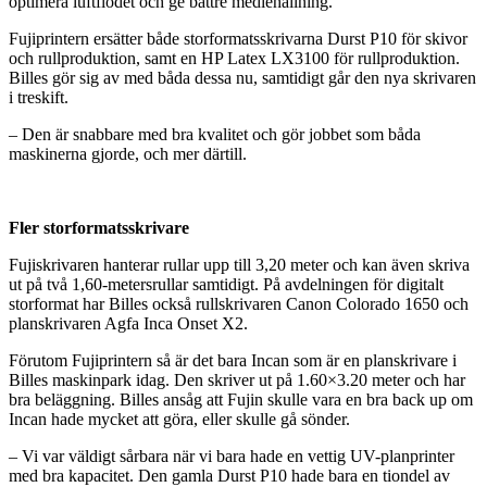
optimera luftflödet och ge bättre mediehållning.
Fujiprintern ersätter både storformatsskrivarna Durst P10 för skivor
och rullproduktion, samt en HP Latex LX3100 för rullproduktion.
Billes gör sig av med båda dessa nu, samtidigt går den nya skrivaren
i treskift.
– Den är snabbare med bra kvalitet och gör jobbet som båda
maskinerna gjorde, och mer därtill.
Fler storformatsskrivare
Fujiskrivaren hanterar rullar upp till 3,20 meter och kan även skriva
ut på två 1,60-metersrullar samtidigt. På avdelningen för digitalt
storformat har Billes också rullskrivaren Canon Colorado 1650 och
planskrivaren Agfa Inca Onset X2.
Förutom Fujiprintern så är det bara Incan som är en planskrivare i
Billes maskinpark idag. Den skriver ut på 1.60×3.20 meter och har
bra beläggning. Billes ansåg att Fujin skulle vara en bra back up om
Incan hade mycket att göra, eller skulle gå sönder.
– Vi var väldigt sårbara när vi bara hade en vettig UV-planprinter
med bra kapacitet. Den gamla Durst P10 hade bara en tiondel av