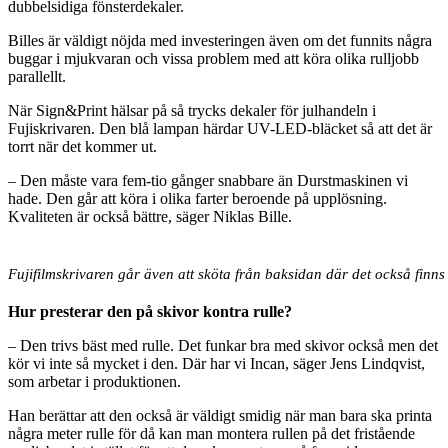
dubbelsidiga fönsterdekaler.
Billes är väldigt nöjda med investeringen även om det funnits några
buggar i mjukvaran och vissa problem med att köra olika rulljobb
parallellt.
När Sign&Print hälsar på så trycks dekaler för julhandeln i
Fujiskrivaren. Den blå lampan härdar UV-LED-bläcket så att det är
torrt när det kommer ut.
– Den måste vara fem-tio gånger snabbare än Durstmaskinen vi
hade. Den går att köra i olika farter beroende på upplösning.
Kvaliteten är också bättre, säger Niklas Bille.
Fujifilmskrivaren går även att sköta från baksidan där det också finns
Hur presterar den på skivor kontra rulle?
– Den trivs bäst med rulle. Det funkar bra med skivor också men det
kör vi inte så mycket i den. Där har vi Incan, säger Jens Lindqvist,
som arbetar i produktionen.
Han berättar att den också är väldigt smidig när man bara ska printa
några meter rulle för då kan man montera rullen på det fristående