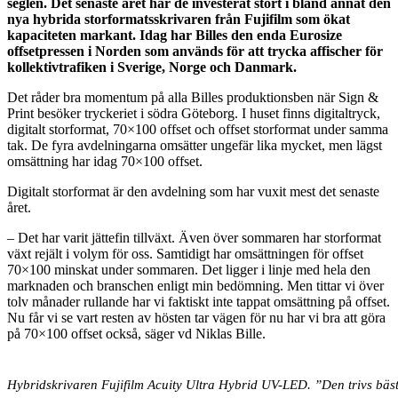
seglen. Det senaste året har de investerat stort i bland annat den
nya hybrida storformatsskrivaren från Fujifilm som ökat
kapaciteten markant. Idag har Billes den enda Eurosize
offsetpressen
i Norden som används för att trycka affischer för
kollektivtrafiken i Sverige, Norge och Danmark.
Det råder bra momentum på alla Billes produktionsben när Sign &
Print besöker tryckeriet i södra Göteborg. I huset finns digitaltryck,
digitalt storformat, 70×100 offset och offset storformat under samma
tak. De fyra avdelningarna omsätter ungefär lika mycket, men lägst
omsättning har idag 70×100 offset.
Digitalt storformat är den avdelning som har vuxit mest det senaste
året.
– Det har varit jättefin tillväxt. Även över sommaren har storformat
växt rejält i volym för oss. Samtidigt har omsättningen för offset
70×100 minskat under sommaren. Det ligger i linje med hela den
marknaden och branschen enligt min bedömning. Men tittar vi över
tolv månader rullande har vi faktiskt inte tappat omsättning på offset.
Nu får vi se vart resten av hösten tar vägen för nu har vi bra att göra
på 70×100 offset också, säger vd Niklas Bille.
Hybridskrivaren Fujifilm Acuity Ultra Hybrid UV-LED. ”Den trivs bäst 