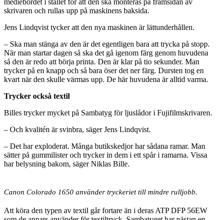
mediebordet i stället för att den ska monteras på framsidan av
skrivaren och rullas upp på maskinens baksida.
Jens Lindqvist tycker att den nya maskinen är lättunderhållen.
– Ska man stänga av den är det egentligen bara att trycka på stopp.
När man startar dagen så ska det gå igenom färg genom huvudena
så den är redo att börja printa. Den är klar på tio sekunder. Man
trycker på en knapp och så bara öser det ner färg. Dursten tog en
kvart när den skulle värmas upp. De här huvudena är alltid varma.
Trycker också textil
Billes trycker mycket på Sambatyg för ljuslådor i Fujifilmskrivaren.
– Och kvalitén är svinbra, säger Jens Lindqvist.
– Det har exploderat. Många butikskedjor har sådana ramar. Man
sätter på gummilister och trycker in dem i ett spår i ramarna. Vissa
har belysning bakom, säger Niklas Bille.
Canon Colorado 1650 använder tryckeriet till mindre rulljobb.
Att köra den typen av textil går fortare än i deras ATP DFP 56EW
som de annars använder för textiltryck. Sambatyget har nästan en