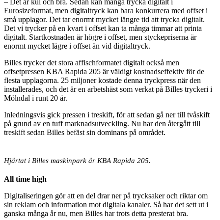
– Det är kul och bra. Sedan kan många trycka digitalt i
Eurosizeformat, men digitaltryck kan bara konkurrera med offset i
små upplagor. Det tar enormt mycket längre tid att trycka digitalt.
Det vi trycker på en kvart i offset kan ta många timmar att printa
digitalt. Startkostnaden är högre i offset, men styckepriserna är
enormt mycket lägre i offset än vid digitaltryck.
Billes trycker det stora affischformatet digitalt också men
offsetpressen KBA Rapida 205 är väldigt kostnadseffektiv för de
flesta upplagorna. 25 miljoner kostade denna tryckpress när den
installerades, och det är en arbetshäst som verkat på Billes tryckeri i
Mölndal i runt 20 år.
Inledningsvis gick pressen i treskift, för att sedan gå ner till tvåskift
på grund av en tuff marknadsutveckling. Nu har den återgått till
treskift sedan Billes befäst sin dominans på området.
Hjärtat i Billes maskinpark är KBA Rapida 205.
All time high
Digitaliseringen gör att en del drar ner på trycksaker och riktar om
sin reklam och information mot digitala kanaler. Så har det sett ut i
ganska många år nu, men Billes har trots detta presterat bra.