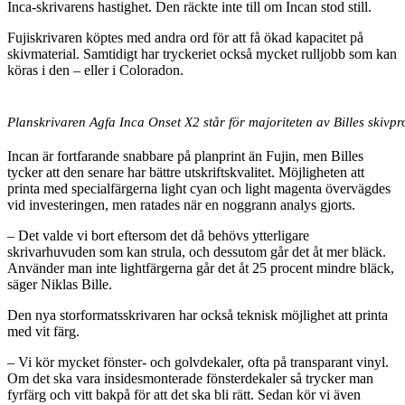
Inca-skrivarens hastighet. Den räckte inte till om Incan stod still.
Fujiskrivaren köptes med andra ord för att få ökad kapacitet på
skivmaterial. Samtidigt har tryckeriet också mycket rulljobb som kan
köras i den – eller i Coloradon.
Planskrivaren Agfa Inca Onset X2 står för majoriteten av Billes skivpr
Incan är fortfarande snabbare på planprint än Fujin, men Billes
tycker att den senare har bättre utskriftskvalitet. Möjligheten att
printa med specialfärgerna light cyan och light magenta övervägdes
vid investeringen, men ratades när en noggrann analys gjorts.
– Det valde vi bort eftersom det då behövs ytterligare
skrivarhuvuden som kan strula, och dessutom går det åt mer bläck.
Använder man inte lightfärgerna går det åt 25 procent mindre bläck,
säger Niklas Bille.
Den nya storformatsskrivaren har också teknisk möjlighet att printa
med vit färg.
– Vi kör mycket fönster- och golvdekaler, ofta på transparant vinyl.
Om det ska vara insidesmonterade fönsterdekaler så trycker man
fyrfärg och vitt bakpå för att det ska bli rätt. Sedan kör vi även