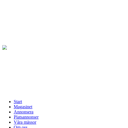
Hoppa
till
innehåll
Start
Magasinet
Annonsera
Platsannonser
Våra mässor
Om oss