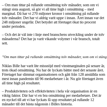
– Om man tittar på rullande omsättning tolv månader, som om vi
stängt sista augusti, så gör vi all time high i omsättning – med
marginal. Då har vi 270 miljoner kronor i omsättning på rullande
tolv månader. Det har vi aldrig varit uppe i innan. Året innan var det
248 miljoner ungefär. Det betyder att företaget ökat tio procent
under perioden.
– Och det är väl inte i linje med branschens utveckling under de tolv
månaderna? Det har ju varit vikande volymer i vår bransch, totalt
sett.
”Om man tittar på rullande omsättning tolv månader, som om vi stängt s
Niklas Bille har varit lite missnöjd med vinstmarginalen på senare år,
trots ökad omsättning. Nu har de lyckats bättre med det senaste året.
Företaget har slimmat organisationen och gått från 128 anställda som
mest innan pandemin till 96 medarbetare i år. Nu gör företaget även
all time high på resultatet.
– Produktiviteten och effektiviteten i hela vår organisation är en
viktig faktor. Där har vi en bra omsättning per medarbetare. Det är
en nyckel till att vi har lyckats få upp resultatet på rullande 12
månader till det bästa någonsin i Billes historia.