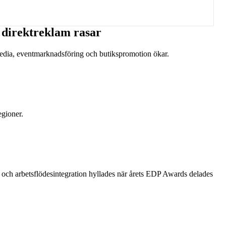
h direktreklam rasar
tmedia, eventmarknadsföring och butikspromotion ökar.
egioner.
 och arbetsflödesintegration hyllades när årets EDP Awards delades