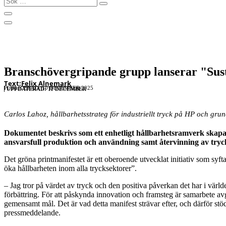
…
Branschövergripande grupp lanserar "Sust
Text:
Felix Alnemark
PUBLICERAD: 10 DECEMBER 2025
UPPDATERAD: 11 DECEMBER
Carlos Lahoz, hållbarhetsstrateg för industriellt tryck på HP och grun
Dokumentet beskrivs som ett enhetligt hållbarhetsramverk skapat
ansvarsfull produktion och användning samt återvinning av tryck
Det gröna printmanifestet är ett oberoende utvecklat initiativ som syftar 
öka hållbarheten inom alla trycksektorer”.
– Jag tror på värdet av tryck och den positiva påverkan det har i värld
förbättring. För att påskynda innovation och framsteg är samarbete av
gemensamt mål. Det är vad detta manifest strävar efter, och därför stöd
pressmeddelande.