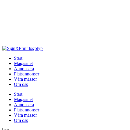
Hoppa
till
innehåll
Start
Magasinet
Annonsera
Platsannonser
Våra mässor
Om oss
Start
Magasinet
Annonsera
Platsannonser
Våra mässor
Om oss
Sök