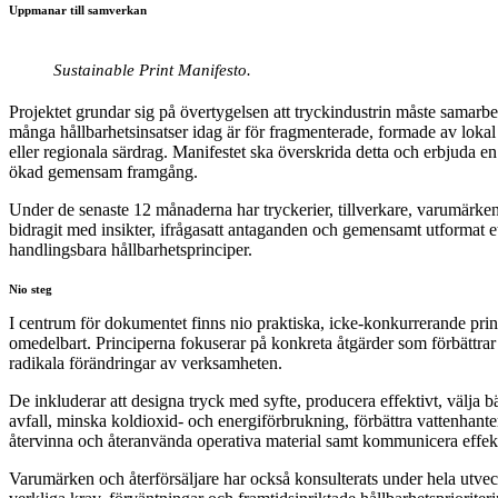
Uppmanar till samverkan
Sustainable Print Manifesto.
Projektet grundar sig på övertygelsen att tryckindustrin måste samarbe
många hållbarhetsinsatser idag är för fragmenterade, formade av lokal l
eller regionala särdrag. Manifestet ska överskrida detta och erbjuda en 
ökad gemensam framgång.
Under de senaste 12 månaderna har tryckerier, tillverkare, varumärken,
bidragit med insikter, ifrågasatt antaganden och gemensamt utformat et
handlingsbara hållbarhetsprinciper.
Nio steg
I centrum för dokumentet finns nio praktiska, icke-konkurrerande prin
omedelbart. Principerna fokuserar på konkreta åtgärder som förbättrar 
radikala förändringar av verksamheten.
De inkluderar att designa tryck med syfte, producera effektivt, välja
avfall, minska koldioxid- och energiförbrukning, förbättra vattenhanter
återvinna och återanvända operativa material samt kommunicera effek
Varumärken och återförsäljare har också konsulterats under hela utve