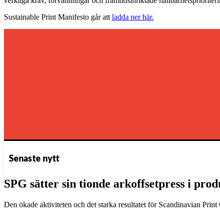
verkliga krav, förväntningar och framtidsinriktade hållbarhetsprioriteri
Sustainable Print Manifesto går att
ladda ner här.
Senaste nytt
SPG sätter sin tionde arkoffsetpress i pro
Den ökade aktiviteten och det starka resultatet för Scandinavian Print Gr