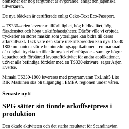
branscher där hög färgtrohet är avgörande, enligt den japanska
tillverkaren.
De nya bläcken är certifierade enligt Oeko-Text Eco-Passport.
– TS330-serien levererar tillförlitlighet, hög bildkvalitet, hög
färgdensitet och höga utskriftshastigheter. Därför ville vi erbjuda
tryckerier en större maskin som ytterligare kan bidra till deras
affärstillväxt. Tack vare den större utskriftsbredden kan nya TS330-
1800 nu hantera större heminredningsapplikationer – en marknad
där digitalt tryckta textilier är mycket efterfrågade – samt ge högre
kapacitet och förbättrad layouteffektivitet för andra applikationer,
utöver alla befintliga fördelar med en TS330-skrivare, säger Arjen
Evertse.
Mimaki TS330-1800 levereras med programvaran TxLink5 Lite
RIP. Maskinen ska bli tillgänglig i EMEA-regionen under våren.
Senaste nytt
SPG sätter sin tionde arkoffsetpress i
produktion
Den ökade aktiviteten och det starka resultatet för Scandinavian