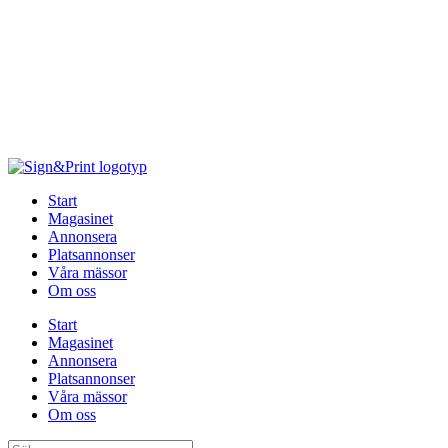
Hoppa
till
innehåll
Start
Magasinet
Annonsera
Platsannonser
Våra mässor
Om oss
Start
Magasinet
Annonsera
Platsannonser
Våra mässor
Om oss
Sök