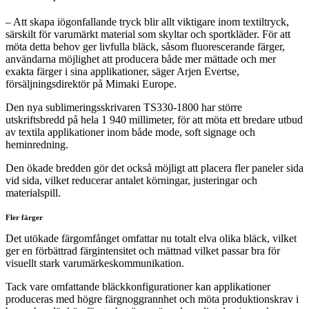
– Att skapa iögonfallande tryck blir allt viktigare inom textiltryck,
särskilt för varumärkt material som skyltar och sportkläder. För att
möta detta behov ger livfulla bläck, såsom fluorescerande färger,
användarna möjlighet att producera både mer mättade och mer
exakta färger i sina applikationer, säger Arjen Evertse,
försäljningsdirektör på Mimaki Europe.
Den nya sublimeringsskrivaren TS330-1800 har större
utskriftsbredd på hela 1 940 millimeter, för att möta ett bredare utbud
av textila applikationer inom både mode, soft signage och
heminredning.
Den ökade bredden gör det också möjligt att placera fler paneler sida
vid sida, vilket reducerar antalet körningar, justeringar och
materialspill.
Fler färger
Det utökade färgomfånget omfattar nu totalt elva olika bläck, vilket
ger en förbättrad färgintensitet och mättnad vilket passar bra för
visuellt stark varumärkeskommunikation.
Tack vare omfattande bläckkonfigurationer kan applikationer
produceras med högre färgnoggrannhet och möta produktionskrav i