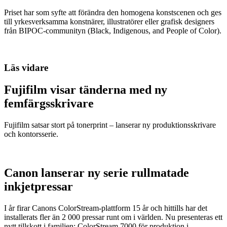
Priset har som syfte att förändra den homogena konstscenen och ges
till yrkesverksamma konstnärer, illustratörer eller grafisk designers
från BIPOC-communityn (Black, Indigenous, and People of Color).
Läs vidare
Fujifilm visar tänderna med ny
femfärgsskrivare
Fujifilm satsar stort på tonerprint – lanserar ny produktionsskrivare
och kontorsserie.
Canon lanserar ny serie rullmatade
inkjetpressar
I år firar Canons ColorStream-plattform 15 år och hittills har det
installerats fler än 2 000 pressar runt om i världen. Nu presenteras ett
nytt tillskott i familjen: ColorStream 7000 för produktion i