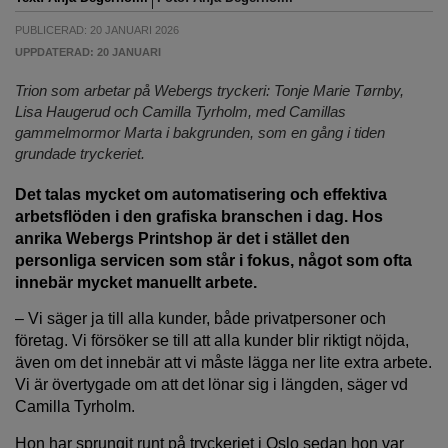
PUBLICERAD: 20 JANUARI 2026
UPPDATERAD: 20 JANUARI
Trion som arbetar på Webergs tryckeri: Tonje Marie Tørnby,
Lisa Haugerud och Camilla Tyrholm, med Camillas
gammelmormor Marta i bakgrunden, som en gång i tiden
grundade tryckeriet.
Det talas mycket om automatisering och effektiva
arbetsflöden i den grafiska branschen i dag. Hos
anrika Webergs Printshop är det i stället den
personliga servicen som står i fokus, något som ofta
innebär mycket manuellt arbete.
– Vi säger ja till alla kunder, både privatpersoner och
företag. Vi försöker se till att alla kunder blir riktigt nöjda,
även om det innebär att vi måste lägga ner lite extra arbete.
Vi är övertygade om att det lönar sig i längden, säger vd
Camilla Tyrholm.
Hon har sprungit runt på tryckeriet i Oslo sedan hon var