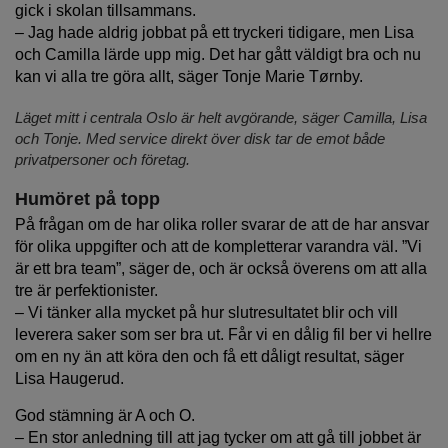
gick i skolan tillsammans.
– Jag hade aldrig jobbat på ett tryckeri tidigare, men Lisa
och Camilla lärde upp mig. Det har gått väldigt bra och nu
kan vi alla tre göra allt, säger Tonje Marie Tørnby.
Läget mitt i centrala Oslo är helt avgörande, säger Camilla, Lisa
och Tonje. Med service direkt över disk tar de emot både
privatpersoner och företag.
Humöret på topp
På frågan om de har olika roller svarar de att de har ansvar
för olika uppgifter och att de kompletterar varandra väl. ”Vi
är ett bra team”, säger de, och är också överens om att alla
tre är perfektionister.
– Vi tänker alla mycket på hur slutresultatet blir och vill
leverera saker som ser bra ut. Får vi en dålig fil ber vi hellre
om en ny än att köra den och få ett dåligt resultat, säger
Lisa Haugerud.
God stämning är A och O.
– En stor anledning till att jag tycker om att gå till jobbet är