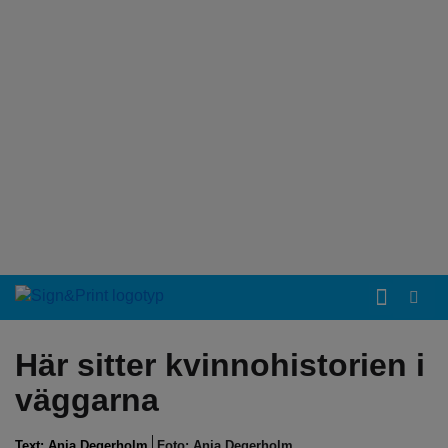
Här sitter kvinnohistorien i
väggarna
Text:
Anja Degerholm
Foto: Anja Degerholm