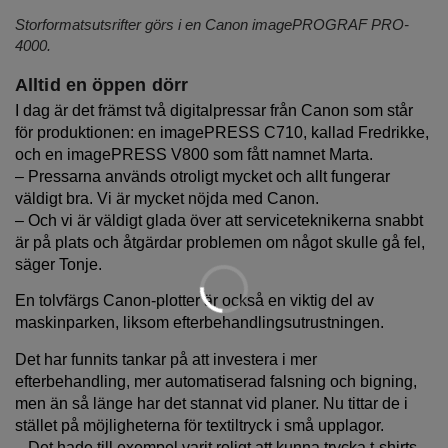
Storformatsutsrifter görs i en Canon imagePROGRAF PRO-
4000.
Alltid en öppen dörr
I dag är det främst två digitalpressar från Canon som står
för produktionen: en imagePRESS C710, kallad Fredrikke,
och en imagePRESS V800 som fått namnet Marta.
– Pressarna används otroligt mycket och allt fungerar
väldigt bra. Vi är mycket nöjda med Canon.
– Och vi är väldigt glada över att serviceteknikerna snabbt
är på plats och åtgärdar problemen om något skulle gå fel,
säger Tonje.
En tolvfärgs Canon-plotter är också en viktig del av
maskinparken, liksom efterbehandlingsutrustningen.
Det har funnits tankar på att investera i mer
efterbehandling, mer automatiserad falsning och bigning,
men än så länge har det stannat vid planer. Nu tittar de i
stället på möjligheterna för textiltryck i små upplagor.
– Det hade till exempel varit roligt att kunna trycka t-shirts