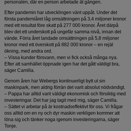
personalen, där en person arbetade åt gången.
Efter pandemin har utvecklingen vänt uppåt. Under det
första pandemiåret låg omsättningen på 3,4 miljoner kronor
med ett resultat före skatt på 277 000 kronor. Året därpå
blev det ett underskott på ungefär samma nivå, innan det
vände. Förra året landade omsättningen på 5,8 miljoner
kronor med ett överskott på 882 000 kronor – en rejäl
ökning, med andra ord.
– Vissa kunder försvann, men vi fick också många nya.
Efter att samhället öppnade igen har det gått väldigt bra,
säger Camilla.
Genom åren har Webergs kontinuerligt bytt ut sin
maskinpark, men aldrig förrän det varit absolut nödvändigt.
– Pappa har alltid varit väldigt ekonomisk och försiktig med
investeringar. Det har jag tagit med mig, säger Camilla.
– Sättet vi arbetar på är kostnadseffektivt för oss. Vi frågar
oss alltid om en ny och dyr maskin verkligen kommer att
löna sig och tänker noga igenom investeringarna, säger
Tonje.