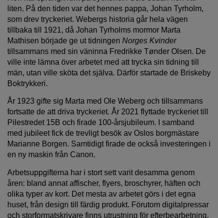
liten. På den tiden var det hennes pappa, Johan Tyrholm,
som drev tryckeriet. Webergs historia går hela vägen
tillbaka till 1921, då Johan Tyrholms mormor Marta
Mathisen började ge ut tidningen
Norges Kvinder
tillsammans med sin väninna Fredrikke Tønder Olsen. De
ville inte lämna över arbetet med att trycka sin tidning till
män, utan ville sköta det själva. Därför startade de Briskeby
Boktrykkeri.
År 1923 gifte sig Marta med Ole Weberg och tillsammans
fortsatte de att driva tryckeriet. År 2021 flyttade tryckeriet till
Pilestredet 15B och firade 100-årsjubileum. I samband
med jubileet fick de trevligt besök av Oslos borgmästare
Marianne Borgen. Samtidigt firade de också investeringen i
en ny maskin från Canon.
Arbetsuppgifterna har i stort sett varit desamma genom
åren: bland annat affischer, flyers, broschyrer, häften och
olika typer av kort. Det mesta av arbetet görs i det egna
huset, från design till färdig produkt. Förutom digitalpressar
och storformatskrivare finns utrustning för efterbearbetning,